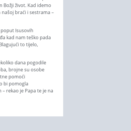
âm Božji život. Kad idemo
 našoj braći i sestrama –
 poput Isusovih
gađa kad nam teško pada
lagujući to tijelo,
ekoliko dana pogodile
oba, brojne su osobe
retne pomoći
ako bi pomogla
 – rekao je Papa te je na