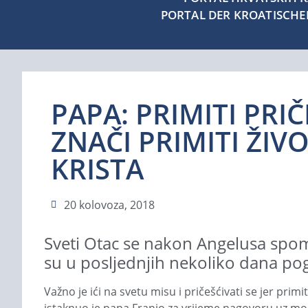
PORTAL DER KROATISCH
PAPA: PRIMITI PRIČ
ZNAČI PRIMITI ŽIV
KRISTA
20 kolovoza, 2018
Sveti Otac se nakon Angelusa spom
su u posljednjih nekoliko dana po
Važno je ići na svetu misu i pričešćivati se jer primi