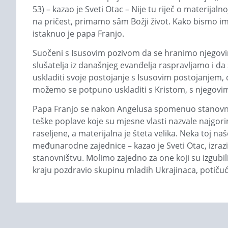
53) – kazao je Sveti Otac – Nije tu riječ o materijal
na pričest, primamo sâm Božji život. Kako bismo ima
istaknuo je papa Franjo.
Suočeni s Isusovim pozivom da se hranimo njegovim
slušatelja iz današnjeg evanđelja raspravljamo i 
uskladiti svoje postojanje s Isusovim postojanjem, dj
možemo se potpuno uskladiti s Kristom, s njegovim 
Papa Franjo se nakon Angelusa spomenuo stanovništ
teške poplave koje su mjesne vlasti nazvale najgo
raseljene, a materijalna je šteta velika. Neka toj 
međunarodne zajednice – kazao je Sveti Otac, izraziv
stanovništvu. Molimo zajedno za one koji su izgubil
kraju pozdravio skupinu mladih Ukrajinaca, potičući 