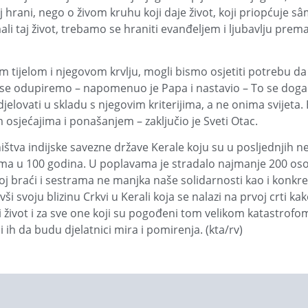
noj hrani, nego o živom kruhu koji daje život, koji priopćuje s
li taj život, trebamo se hraniti evanđeljem i ljubavlju prema
 tijelom i njegovom krvlju, mogli bismo osjetiti potrebu da
da se odupiremo – napomenuo je Papa i nastavio – To se do
elovati u skladu s njegovim kriterijima, a ne onima svijeta. B
osjećajima i ponašanjem – zaključio je Sveti Otac.
va indijske savezne države Kerale koju su u posljednjih n
rima u 100 godina. U poplavama je stradalo najmanje 200 os
našoj braći i sestrama ne manjka naše solidarnosti kao i konk
ši svoju blizinu Crkvi u Kerali koja se nalazi na prvoj crti k
i život i za sve one koji su pogođeni tom velikom katastrofom
ih da budu djelatnici mira i pomirenja. (kta/rv)