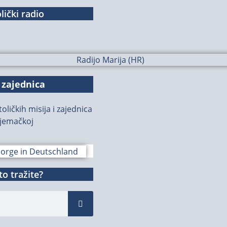
lički radio
 zajednica
oličkih misija i zajednica
jemačkoj
o tražite?