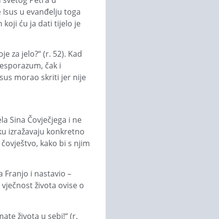
u svetog Petra u
 Isus u evanđelju toga
oji ću ja dati tijelo je
e za jelo?“ (r. 52). Kad
nesporazum, čak i
sus morao skriti jer nije
ela Sina Čovječjega i ne
ziku izražavaju konkretno
 čovještvo, kako bi s njim
a Franjo i nastavio –
 vječnost života ovise o
te života u sebi!“ (r.