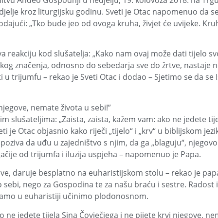
itvu Anđeo Gospodnji u nedjelju, 19. kolovoza 2018. na Trg
elje kroz liturgijsku godinu. Sveti je Otac napomenuo da se
dajući: „Tko bude jeo od ovoga kruha, živjet će uvijeke. Kruh k
a reakciju kod slušatelja: „Kako nam ovaj može dati tijelo svoj
kog značenja, odnosno do sebedarja sve do žrtve, nastaje 
 u trijumfu – rekao je Sveti Otac i dodao – Sjetimo se da se I
i njegove, nemate života u sebi!”
m slušateljima: „Zaista, zaista, kažem vam: ako ne jedete tij
eti je Otac objasnio kako riječi „tijelo“ i „krv“ u biblijskom je
s poziva da uđu u zajedništvo s njim, da ga „blaguju“, njegovo
ugačije od trijumfa i iluzija uspjeha – napomenuo je Papa.
tove, daruje besplatno na euharistijskom stolu – rekao je pap
 sebi, nego za Gospodina te za našu braću i sestre. Radost i
mamo u euharistiji učinimo plodonosnom.
 jedete tijela Sina Čovječjega i ne pijete krvi njegove, nema