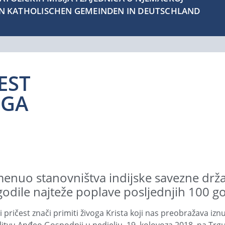
EN KATHOLISCHEN GEMEINDEN IN DEUTSCHLAND
EST
OGA
enuo stanovništva indijske savezne drža
godile najteže poplave posljednjih 100 g
ti pričest znači primiti živoga Krista koji nas preobražava iznu