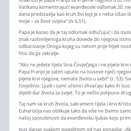
istaknuo je papa Franjo za vrijeme nagovoru uz mol
Vatikanu komentirajući evanđeoski odlomak 20. nedj
dana predstavlja kao kruh živi koji je s neba sišao do
moje – za život svijeta“ (Iv 6,51).
Papa je kazao da je taj odlomak odlučujuć i da izaziv
znak razlomljenoga kruha dovede do njegova istins
odbacivanje Onoga kojeg su netom prije htjeli nositi
htio da ga zakralje.
“Ako ne jedete tijela Sina Čovječjega i ne pijete krv
Papa Franjo je zatim uputio na Isusove riječi njegovi
pijete krvi njegove, nemate života u sebi!“ (r. 53). Sv
čovještvo. Ljudi i sami učenici shvaćaju kako ih Isu
dijelili dar života za svijet. To je nešto potpuno dr
Taj nam se kruh života, sakrament tijela i krvi Kris
Euharistija nas oblikuje tako da više ne živimo samo
našoj sposobnosti da evanđeosku ljubav koju pri
Isus danas svakom pojedinom od nas ponavlja: „Ako ne