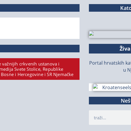
Kato
Živa
Portal hrvatskih kat
 važnijih crkvenih ustanova i
medija Svete Stolice, Republike
u N
 Bosne i Hercegovine i SR Njemačke
Nešt