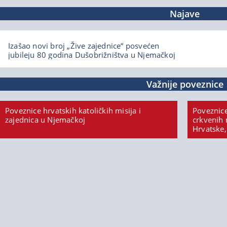
Najave
Izašao novi broj „Žive zajednice“ posvećen
jubileju 80 godina Dušobrižništva u Njemačkoj
Važnije poveznice
Poveznice hrvatskih katoličkih misija i
Poveznice
zajednica u Njemačkoj
crkvenih 
Hrvatske,