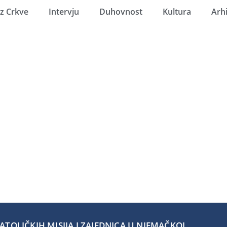
Iz Crkve
Intervju
Duhovnost
Kultura
Arh
TOLIČKIH MISIJA I ZAJEDNICA U NJEMAČKOJ