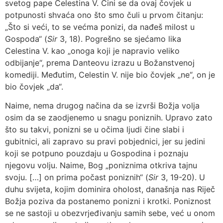
svetog pape Celestina V. Čini se da ovaj čovjek u
potpunosti shvaća ono što smo čuli u prvom čitanju:
„Što si veći, to se većma ponizi, da nađeš milost u
Gospoda“ (
Sir
3, 18). Pogrešno se sjećamo lika
Celestina V. kao „onoga koji je napravio veliko
odbijanje“, prema Danteovu izrazu u Božanstvenoj
komediji. Međutim, Celestin V. nije bio čovjek „ne“, on je
bio čovjek „da“.
Naime, nema drugog načina da se izvrši Božja volja
osim da se zaodjenemo u snagu poniznih. Upravo zato
što su takvi, ponizni se u očima ljudi čine slabi i
gubitnici, ali zapravo su pravi pobjednici, jer su jedini
koji se potpuno pouzdaju u Gospodina i poznaju
njegovu volju. Naime, Bog „poniznima otkriva tajnu
svoju. […] on prima počast poniznih“ (
Sir
3, 19-20). U
duhu svijeta, kojim dominira oholost, današnja nas Riječ
Božja poziva da postanemo ponizni i krotki. Poniznost
se ne sastoji u obezvrjeđivanju samih sebe, već u onom