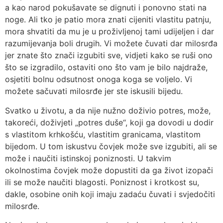
a kao narod pokušavate se dignuti i ponovno stati na
noge. Ali tko je patio mora znati cijeniti vlastitu patnju,
mora shvatiti da mu je u proživljenoj tami udijeljen i dar
razumijevanja boli drugih. Vi možete čuvati dar milosrđa
jer znate što znači izgubiti sve, vidjeti kako se ruši ono
što se izgradilo, ostaviti ono što vam je bilo najdraže,
osjetiti bolnu odsutnost onoga koga se voljelo. Vi
možete sačuvati milosrđe jer ste iskusili bijedu.
Svatko u životu, a da nije nužno doživio potres, može,
takoreći, doživjeti „potres duše“, koji ga dovodi u dodir
s vlastitom krhkošću, vlastitim granicama, vlastitom
bijedom. U tom iskustvu čovjek može sve izgubiti, ali se
može i naučiti istinskoj poniznosti. U takvim
okolnostima čovjek može dopustiti da ga život izopači
ili se može naučiti blagosti. Poniznost i krotkost su,
dakle, osobine onih koji imaju zadaću čuvati i svjedočiti
milosrđe.