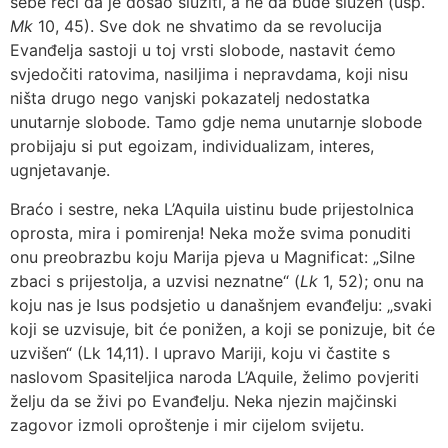
sebe reći da je došao služiti, a ne da bude služen (usp.
Mk
10, 45). Sve dok ne shvatimo da se revolucija
Evanđelja sastoji u toj vrsti slobode, nastavit ćemo
svjedočiti ratovima, nasiljima i nepravdama, koji nisu
ništa drugo nego vanjski pokazatelj nedostatka
unutarnje slobode. Tamo gdje nema unutarnje slobode
probijaju si put egoizam, individualizam, interes,
ugnjetavanje.
Braćo i sestre, neka L’Aquila uistinu bude prijestolnica
oprosta, mira i pomirenja! Neka može svima ponuditi
onu preobrazbu koju Marija pjeva u Magnificat: „Silne
zbaci s prijestolja, a uzvisi neznatne“ (
Lk
1, 52); onu na
koju nas je Isus podsjetio u današnjem evanđelju: „svaki
koji se uzvisuje, bit će ponižen, a koji se ponizuje, bit će
uzvišen“ (Lk 14,11). I upravo Mariji, koju vi častite s
naslovom Spasiteljica naroda L’Aquile, želimo povjeriti
želju da se živi po Evanđelju. Neka njezin majčinski
zagovor izmoli oproštenje i mir cijelom svijetu.