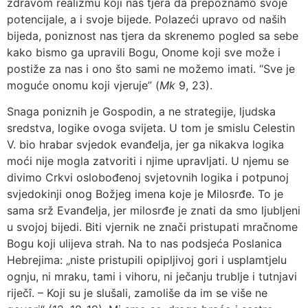
zdravom realizmu koji nas tjera da prepoznamo svoje
potencijale, a i svoje bijede. Polazeći upravo od naših
bijeda, poniznost nas tjera da skrenemo pogled sa sebe
kako bismo ga upravili Bogu, Onome koji sve može i
postiže za nas i ono što sami ne možemo imati. “Sve je
moguće onomu koji vjeruje” (
Mk
9, 23).
Snaga poniznih je Gospodin, a ne strategije, ljudska
sredstva, logike ovoga svijeta. U tom je smislu Celestin
V. bio hrabar svjedok evanđelja, jer ga nikakva logika
moći nije mogla zatvoriti i njime upravljati. U njemu se
divimo Crkvi oslobođenoj svjetovnih logika i potpunoj
svjedokinji onog Božjeg imena koje je Milosrđe. To je
sama srž Evanđelja, jer milosrđe je znati da smo ljubljeni
u svojoj bijedi. Biti vjernik ne znači pristupati mračnome
Bogu koji ulijeva strah. Na to nas podsjeća Poslanica
Hebrejima: „niste pristupili opipljivoj gori i usplamtjelu
ognju, ni mraku, tami i vihoru, ni ječanju trublje i tutnjavi
riječî. – Koji su je slušali, zamoliše da im se više ne