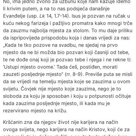
No, ima jedno zvono za uzbunu koje nam kazuje idemo
li krivim putem, a na to nas podsjeća današnje
Evanđelje (usp.
Lk
14, 1.7-14). Isus je pozvan na ručak u
kuću nekog farizeja i pažljivo promatra kako mnogi trče
da zauzmu najbolja mjesta za stolom. To mu daje priliku
da ispripovijeda prispodobu koja i danas vrijedi za nas:
„Kada te tko pozove na svadbu, ne sjedaj na prvo
mjesto da ne bi možda bio pozvan koji časniji od tebe,
te ne dođe onaj koji je pozvao tebe i njega i ne rekne ti:
‘Ustupi mjesto ovome.’ Tada ćeš, postiđen, morati
zauzeti posljednje mjesto“ (rr. 8-9). Previše puta se misli
da se vrijedi na temelju mjesta koje se zauzima u ovom
svijetu. Čovjek nije mjesto koje zauzima, nego je to
sloboda za koju je sposoban i koju u potpunosti očituje
kada zauzima posljednje mjesto, ili kada mu je
rezervirano mjesto na križu.
Kršćanin zna da njegov život nije karijera na način
ovoga svijeta, nego karijera na način Kristov, koji će za