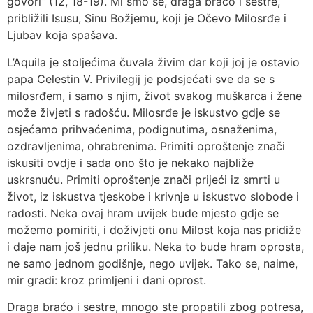
govori“ (12, 18-19). Mi smo se, draga braćo i sestre,
približili Isusu, Sinu Božjemu, koji je Očevo Milosrđe i
Ljubav koja spašava.
L’Aquila je stoljećima čuvala živim dar koji joj je ostavio
papa Celestin V. Privilegij je podsjećati sve da se s
milosrđem, i samo s njim, život svakog muškarca i žene
može živjeti s radošću. Milosrđe je iskustvo gdje se
osjećamo prihvaćenima, podignutima, osnaženima,
ozdravljenima, ohrabrenima. Primiti oproštenje znači
iskusiti ovdje i sada ono što je nekako najbliže
uskrsnuću. Primiti oproštenje znači prijeći iz smrti u
život, iz iskustva tjeskobe i krivnje u iskustvo slobode i
radosti. Neka ovaj hram uvijek bude mjesto gdje se
možemo pomiriti, i doživjeti onu Milost koja nas pridiže
i daje nam još jednu priliku. Neka to bude hram oprosta,
ne samo jednom godišnje, nego uvijek. Tako se, naime,
mir gradi: kroz primljeni i dani oprost.
Draga braćo i sestre, mnogo ste propatili zbog potresa,