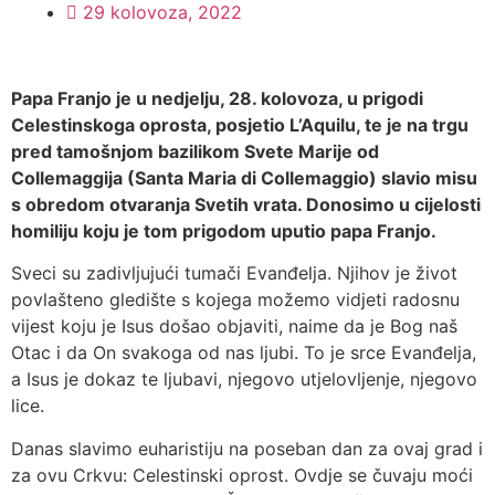
29 kolovoza, 2022
Papa Franjo je u nedjelju, 28. kolovoza, u prigodi
Celestinskoga oprosta, posjetio L’Aquilu, te je na trgu
pred tamošnjom bazilikom Svete Marije od
Collemaggija (Santa Maria di Collemaggio) slavio misu
s obredom otvaranja Svetih vrata. Donosimo u cijelosti
homiliju koju je tom prigodom uputio papa Franjo.
Sveci su zadivljujući tumači Evanđelja. Njihov je život
povlašteno gledište s kojega možemo vidjeti radosnu
vijest koju je Isus došao objaviti, naime da je Bog naš
Otac i da On svakoga od nas ljubi. To je srce Evanđelja,
a Isus je dokaz te ljubavi, njegovo utjelovljenje, njegovo
lice.
Danas slavimo euharistiju na poseban dan za ovaj grad i
za ovu Crkvu: Celestinski oprost. Ovdje se čuvaju moći