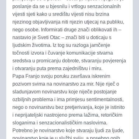
poslanje da se u bjesnilu i vrtlogu senzacionalnih
vijesti sjeti kako u središtu vijesti nisu brzina
njezinog objavljivanja niti njezin utjecaj na publiku,
nego osobe. Informirati druge znači oblikovati ih –
nastavio je Sveti Otac – znači biti u doticaju s
ljudskim životima. Iz tog su razloga jamčenje
točnosti izvora i čuvanje komunikacije stvarna
sredstva u promicanju dobrote, stvaranju povjerenja
i otvaranju puta prema zajedništvu i miru.
Papa Franjo svoju poruku završava iskrenim
pozivom svima na novinarstvo za mir. Nije riječ o
sladunjavom novinarstvu koje niječe postojanje
ozbiljnih problema i ima primjesu sentimentalnosti,
nego o novinarstvu bez pretjerivanja, koje je istinito
i neprijateljski nastrojeno prema lažima, retoričkim
sloganima i senzacionalističkim naslovima.
Potrebno je novinarstvo koje stvaraju ljudi za ljude,
novinarstvo koje je u službi sviju, a posebno onih