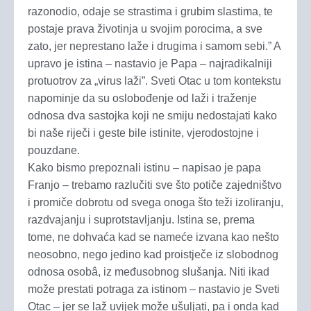
razonodio, odaje se strastima i grubim slastima, te
postaje prava životinja u svojim porocima, a sve
zato, jer neprestano laže i drugima i samom sebi.” A
upravo je istina – nastavio je Papa – najradikalniji
protuotrov za „virus laži”. Sveti Otac u tom kontekstu
napominje da su oslobođenje od laži i traženje
odnosa dva sastojka koji ne smiju nedostajati kako
bi naše riječi i geste bile istinite, vjerodostojne i
pouzdane.
Kako bismo prepoznali istinu – napisao je papa
Franjo – trebamo razlučiti sve što potiče zajedništvo
i promiče dobrotu od svega onoga što teži izoliranju,
razdvajanju i suprotstavljanju. Istina se, prema
tome, ne dohvaća kad se nameće izvana kao nešto
neosobno, nego jedino kad proistječe iz slobodnog
odnosa osobâ, iz međusobnog slušanja. Niti ikad
može prestati potraga za istinom – nastavio je Sveti
Otac – jer se laž uvijek može ušuljati, pa i onda kad