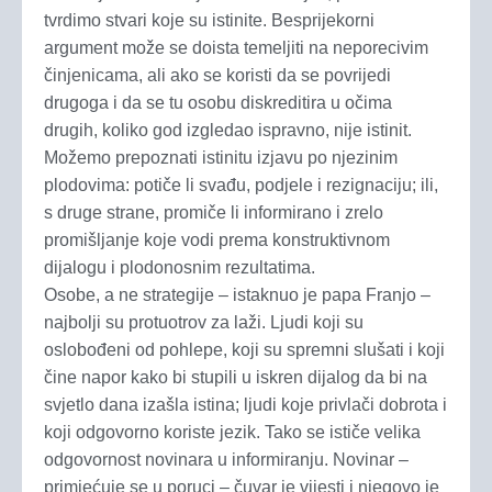
tvrdimo stvari koje su istinite. Besprijekorni
argument može se doista temeljiti na neporecivim
činjenicama, ali ako se koristi da se povrijedi
drugoga i da se tu osobu diskreditira u očima
drugih, koliko god izgledao ispravno, nije istinit.
Možemo prepoznati istinitu izjavu po njezinim
plodovima: potiče li svađu, podjele i rezignaciju; ili,
s druge strane, promiče li informirano i zrelo
promišljanje koje vodi prema konstruktivnom
dijalogu i plodonosnim rezultatima.
Osobe, a ne strategije – istaknuo je papa Franjo –
najbolji su protuotrov za laži. Ljudi koji su
oslobođeni od pohlepe, koji su spremni slušati i koji
čine napor kako bi stupili u iskren dijalog da bi na
svjetlo dana izašla istina; ljudi koje privlači dobrota i
koji odgovorno koriste jezik. Tako se ističe velika
odgovornost novinara u informiranju. Novinar –
primjećuje se u poruci – čuvar je vijesti i njegovo je