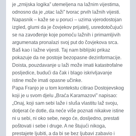
je „zmijska logika” utemeljena na lažnim vijestima,
odnosno da je „otac laži” tvorac prvih lažnih vijesti.
Napasnik – kaže se u poruci – uzima vjerodostojan
izgled, glumi da je čovjekov prijatelj, usredotočujući
se na zavođenje koje pomoću lažnih i primamljivih
argumenata pronalazi svoj put do čovjekova srca.
Baš kao i lažne vijesti. Taj nam biblijski prikaz
pokazuje da ne postoje bezopasne dezinformacije.
Doista, pouzdavanje u laži može imati katastrofalne
posljedice, budući da čak i blago iskrivljavanje
istine može imati opasne učinke.
Papa Franjo je u tom kontekstu citirao Dostojevskog
koji je u svom djelu „Braća Karamazovi” napisao:
„Onaj, koji sam sebi laže i sluša vlastitu laž svoju,
dotjerat će dotle, da neće više poznati nikakve istine
ni u sebi, ni oko sebe, nego će, dosljedno, prestati
poštovati i sebe i druge. A ne štujući nikoga,
prestajete ljubiti, a da bi se bez ljubavi zabavio i