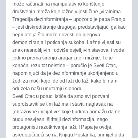
može računati na manipulativno korištenje
društvenih mreža koje lažne vijesti čine „viralnima”.
Tragedija dezinformiranja – upozorio je papa Franjo
– jest diskreditiranje drugoga, predstavljajući ga kao
neprijatelja što može dovesti do njegova
demoniziranja i poticanja sukoba. Lažne vijesti su
znak nesnošljivih i odviše osjetljivih stavova, i vode
jedino prema širenju arogancije i mržnje. To je
konačni rezultat neistine – poručio je Sveti Otac,
napominjući da je dezinformiranje ukorijenjeno u
žeđi za moći koje ide od laži do laži kako bi nam
oduzela našu unutarnju slobodu.
Sveti Otac u poruci ističe da smo svi pozvani
suprotstaviti se tim lažima i staviti naglasak na
„obrazovne inicijative” koje ljudima pomažu da ne
budu nesvjesni širitelji dezinformacija, nego
protagonisti razotkrivanja laži. I Papa je ovdje,
usredotočujući se na Knjigu Postanka, primijetio da