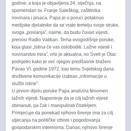
godine, a koja je objavljena 24. siječnja, na
spomendan sv. Franje Saleškog, zaštitnika
novinara i pisaca. Papa je u poruci potaknuo
medijske djelatnike da se vrate temelju svoje struke,
svoga „poslanja”, naime, da budu čuvari vijesti,
prenosi Radio Vatikan. Tema ovogodišnje poruke,
koja glasi „Istina će vas osloboditi. Lažne vijesti i
novinarstvo mira”, vrlo je aktualna, no Sveti je Otac
podsjetio kako je već njegov predšasnik blaženi
Pavao VI. godine 1972. kao temu Svjetskog dana
društvene komunikacije izabrao „informacije u
službi istine”.
U prvom dijelu poruke Papa analizira fenomen
lažnih vijesti. Napominje da je cilj lažnih vijesti
obmanuti, pa čak i manipulirati čitateljem.
Primjećuje da ponekad njihovo širenje ima za cilj
utjecanja na političke izbore i pogodovanja
gospodarskim interesima. Danas, njihovo širenje