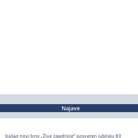
Najave
Izašao novi broj „Žive zajednice“ posvećen jubileju 80