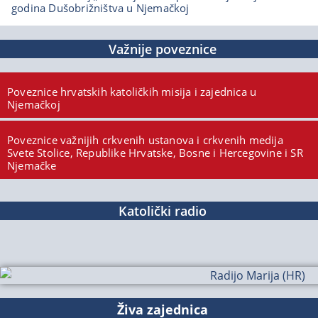
godina Dušobrižništva u Njemačkoj
Važnije poveznice
Poveznice hrvatskih katoličkih misija i zajednica u
Njemačkoj
Poveznice važnijih crkvenih ustanova i crkvenih medija
Svete Stolice, Republike Hrvatske, Bosne i Hercegovine i SR
Njemačke
Katolički radio
Živa zajednica