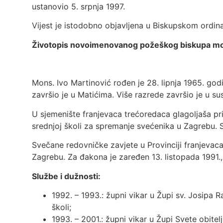
ustanovio 5. srpnja 1997.
Vijest je istodobno objavljena u Biskupskom ordina
Životopis novoimenovanog požeškog biskupa mon
Mons. Ivo Martinović rođen je 28. lipnja 1965. god
završio je u Matićima. Više razrede završio je u sus
U sjemenište franjevaca trećoredaca glagoljaša pri
srednjoj školi za spremanje svećenika u Zagrebu. S
Svečane redovničke zavjete u Provinciji franjevaca
Zagrebu. Za đakona je zaređen 13. listopada 1991.,
Službe i dužnosti:
1992. – 1993.: župni vikar u Župi sv. Josipa R
školi;
1993. – 2001.: župni vikar u Župi Svete obitelji