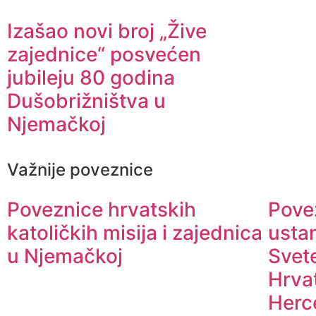
Izašao novi broj „Žive
zajednice“ posvećen
jubileju 80 godina
Dušobrižništva u
Njemačkoj
Važnije poveznice
Poveznice hrvatskih
Povez
katoličkih misija i zajednica
usta
u Njemačkoj
Svete
Hrva
Herc