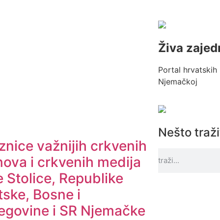
Živa zajed
Portal hrvatskih 
Njemačkoj
Nešto traž
nice važnijih crkvenih
nova i crkvenih medija
 Stolice, Republike
tske, Bosne i
egovine i SR Njemačke