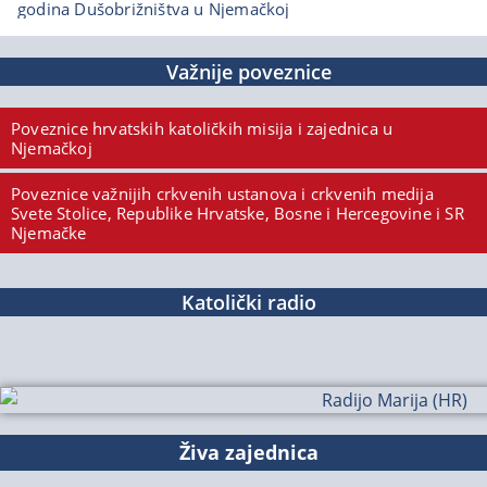
godina Dušobrižništva u Njemačkoj
Važnije poveznice
Poveznice hrvatskih katoličkih misija i zajednica u
Njemačkoj
Poveznice važnijih crkvenih ustanova i crkvenih medija
Svete Stolice, Republike Hrvatske, Bosne i Hercegovine i SR
Njemačke
Katolički radio
Živa zajednica