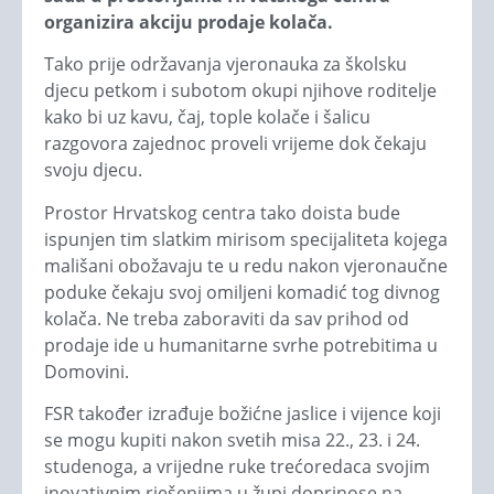
organizira akciju prodaje kolača.
Tako prije održavanja vjeronauka za školsku
djecu petkom i subotom okupi njihove roditelje
kako bi uz kavu, čaj, tople kolače i šalicu
razgovora zajednoc proveli vrijeme dok čekaju
svoju djecu.
Prostor Hrvatskog centra tako doista bude
ispunjen tim slatkim mirisom specijaliteta kojega
mališani obožavaju te u redu nakon vjeronaučne
poduke čekaju svoj omiljeni komadić tog divnog
kolača. Ne treba zaboraviti da sav prihod od
prodaje ide u humanitarne svrhe potrebitima u
Domovini.
FSR također izrađuje božićne jaslice i vijence koji
se mogu kupiti nakon svetih misa 22., 23. i 24.
studenoga, a vrijedne ruke trećoredaca svojim
inovativnim rješenjima u župi doprinose na