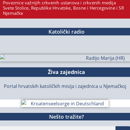
Poveznice važnijih crkvenih ustanova i crkvenih medija
Svete Stolice, Republike Hrvatske, Bosne i Hercegovine i SR
Njemačke
Katolički radio
Živa zajednica
Portal hrvatskih katoličkih misija i zajednica u Njemačkoj
Nešto tražite?