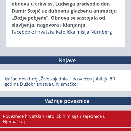
obnovu u crkvi sv. Ludwiga predvodio don
Damir Stojić uz duhovnu glazbenu animaciju
„Božje pobjede”. Obnova se sastojala od
slavljenja, nagovora i klanjanja.
Facebook: Hrvatska katolička misija Nürnberg
Najave
Izašao novi broj „Žive zajednice“ posvećen jubileju 80
godina Dušobrižništva u Njemačkoj
Važnije poveznice
Poveznice hrvatskih katoličkih misija i zajednica u
Njemačkoj