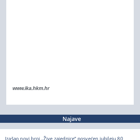
www.ika.hkm.hr
Najave
Izašao novi broj „Žive zajednice“ posvećen jubileju 80