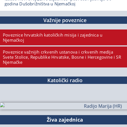
godina Dušobrižništva u Njemačkoj
Važnije poveznice
Poveznice hrvatskih katoličkih misija i zajednica u
Njemačkoj
Poveznice važnijih crkvenih ustanova i crkvenih medija
Svete Stolice, Republike Hrvatske, Bosne i Hercegovine i SR
Njemačke
Katolički radio
Živa zajednica