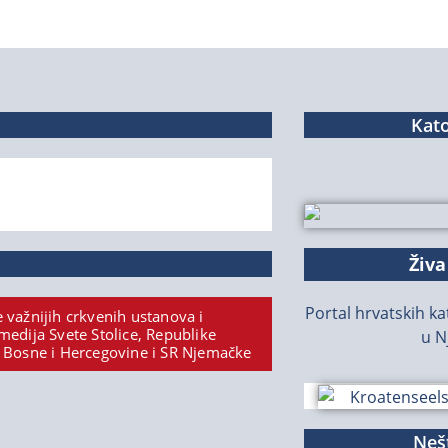
Kato
Živa
Portal hrvatskih kat
 važnijih crkvenih ustanova i
medija Svete Stolice, Republike
u N
 Bosne i Hercegovine i SR Njemačke
Nešt