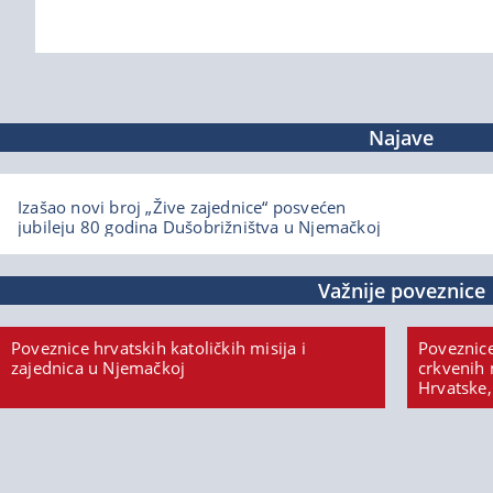
Najave
Izašao novi broj „Žive zajednice“ posvećen
jubileju 80 godina Dušobrižništva u Njemačkoj
Važnije poveznice
Poveznice hrvatskih katoličkih misija i
Poveznice
zajednica u Njemačkoj
crkvenih 
Hrvatske,