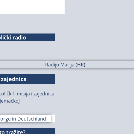
lički radio
 zajednica
oličkih misija i zajednica
jemačkoj
o tražite?