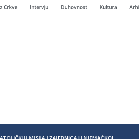
Iz Crkve
Intervju
Duhovnost
Kultura
Arh
TOLIČKIH MISIJA I ZAJEDNICA U NJEMAČKOJ