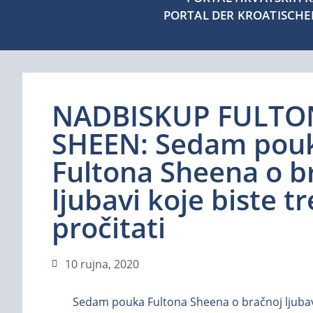
PORTAL DER KROATISCH
NADBISKUP FULTON
SHEEN: Sedam pou
Fultona Sheena o b
ljubavi koje biste tr
pročitati
10 rujna, 2020
Sedam pouka Fultona Sheena o bračnoj ljubavi 