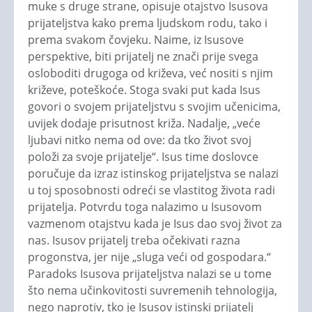
muke s druge strane, opisuje otajstvo Isusova
prijateljstva kako prema ljudskom rodu, tako i
prema svakom čovjeku. Naime, iz Isusove
perspektive, biti prijatelj ne znači prije svega
osloboditi drugoga od križeva, već nositi s njim
križeve, poteškoće. Stoga svaki put kada Isus
govori o svojem prijateljstvu s svojim učenicima,
uvijek dodaje prisutnost križa. Nadalje, „veće
ljubavi nitko nema od ove: da tko život svoj
položi za svoje prijatelje“. Isus time doslovce
poručuje da izraz istinskog prijateljstva se nalazi
u toj sposobnosti odreći se vlastitog života radi
prijatelja. Potvrdu toga nalazimo u Isusovom
vazmenom otajstvu kada je Isus dao svoj život za
nas. Isusov prijatelj treba očekivati razna
progonstva, jer nije „sluga veći od gospodara.“
Paradoks Isusova prijateljstva nalazi se u tome
što nema učinkovitosti suvremenih tehnologija,
nego naprotiv, tko je Isusov istinski prijatelj