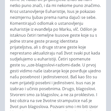
netko puno znači, i da mi nekome puno značimo.
Kroz ustanovljenje Euharistije, Isus je pokazao
neizmjernu ljubav prema nama dajući se sebe.
Komentirajući odlomak o ustanovljenju
euharistije iz evanđelja po Marku, vlč. Odilon je
istaknuo četiri temeljne Isusove geste koje su s
jedne strane geste pravog identiteta
prijateljstva, ali s druge strane geste koje
neprestano aktualiziraju naš život svaki put kada
sudjelujemo u euharistiji. Četiri spomenute
geste su „uze-blagoslovi-razlomi-dade. U prvoj
gesti vidimo naše izabranje koje povrđuje ujedno
našu posebnost i jedinstvenost. Baš kao što su
nam prijatelji posebni i jedinstveni. Isus nas je
izabrao i učinio posebnima. Drugo, blagoslovi.
Stvoreni smo za blagoslov, a ne za proklestvo. I
bez obzira na sve životne stramputice naš je
život pun blagoslova. Pozvani smo i mi biti izvor