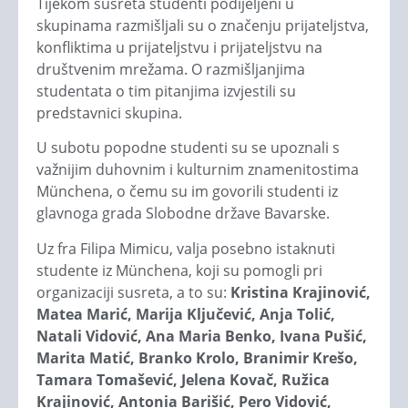
Tijekom susreta studenti podijeljeni u
skupinama razmišljali su o značenju prijateljstva,
konfliktima u prijateljstvu i prijateljstvu na
društvenim mrežama. O razmišljanjima
studentata o tim pitanjima izvjestili su
predstavnici skupina.
U subotu popodne studenti su se upoznali s
važnijim duhovnim i kulturnim znamenitostima
Münchena, o čemu su im govorili studenti iz
glavnoga grada Slobodne države Bavarske.
Uz fra Filipa Mimicu, valja posebno istaknuti
studente iz Münchena, koji su pomogli pri
organizaciji susreta, a to su:
Kristina Krajinović,
Matea Marić, Marija Ključević, Anja Tolić,
Natali Vidović, Ana Maria Benko, Ivana Pušić,
Marita Matić, Branko Krolo, Branimir Krešo,
Tamara Tomašević, Jelena Kovač, Ružica
Krajinović, Antonia Barišić, Pero Vidović,