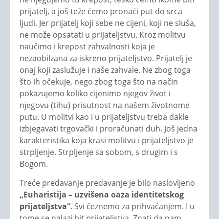
prijatelj, a još teže ćemo pronaći put do srca
ljudi. Jer prijatelj koji sebe ne cijeni, koji ne sluša,
ne može opsatati u prijateljstvu. Kroz molitvu
naučimo i krepost zahvalnosti koja je
nezaobilzana za iskreno prijateljstvo. Prijatelj je
onaj koji zaslužuje i naše zahvale. Ne zbog toga
što ih očekuje, nego zbog toga što na način
pokazujemo koliko cijenimo njegov život i
njegovu (tihu) prisutnost na našem životnome
putu. U molitvi kao i u prijateljstvu treba dakle
izbjegavati trgovački i proračunati duh. Još jedna
karakteristika koja krasi molitvu i prijateljstvo je
strpljenje. Strpljenje sa sobom, s drugim i s
Bogom.
Treće predavanje predavanje je bilo naslovljeno
„Euharistija – uzvišena oaza identitetskog
prijateljstva“
. Svi čeznemo za prihvaćanjem. I u
tome se nalazi bit prijateljstva. Znati da nam