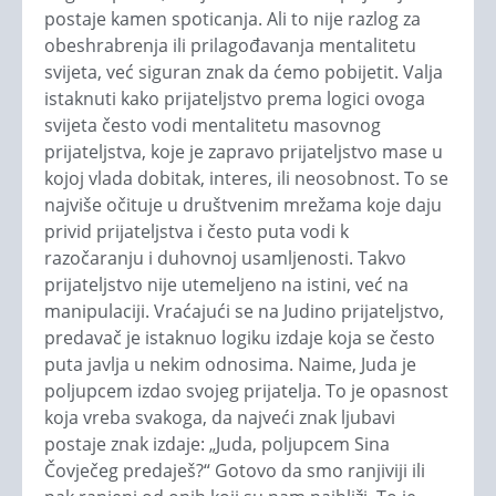
postaje kamen spoticanja. Ali to nije razlog za
obeshrabrenja ili prilagođavanja mentalitetu
svijeta, već siguran znak da ćemo pobijetit. Valja
istaknuti kako prijateljstvo prema logici ovoga
svijeta često vodi mentalitetu masovnog
prijateljstva, koje je zapravo prijateljstvo mase u
kojoj vlada dobitak, interes, ili neosobnost. To se
najviše očituje u društvenim mrežama koje daju
privid prijateljstva i često puta vodi k
razočaranju i duhovnoj usamljenosti. Takvo
prijateljstvo nije utemeljeno na istini, već na
manipulaciji. Vraćajući se na Judino prijateljstvo,
predavač je istaknuo logiku izdaje koja se često
puta javlja u nekim odnosima. Naime, Juda je
poljupcem izdao svojeg prijatelja. To je opasnost
koja vreba svakoga, da najveći znak ljubavi
postaje znak izdaje: „Juda, poljupcem Sina
Čovječeg predaješ?“ Gotovo da smo ranjiviji ili