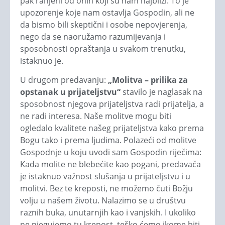
pak ranjeni od onih koji su nam najbliži. To je
upozorenje koje nam ostavlja Gospodin, ali ne
da bismo bili skeptični i osobe nepovjerenja,
nego da se naoružamo razumijevanja i
sposobnosti opraštanja u svakom trenutku,
istaknuo je.
U drugom predavanju:
„Molitva – prilika za
opstanak u prijateljstvu“
stavilo je naglasak na
sposobnost njegova prijateljstva radi prijatelja, a
ne radi interesa. Naše molitve mogu biti
ogledalo kvalitete našeg prijateljstva kako prema
Bogu tako i prema ljudima. Polazeći od molitve
Gospodnje u koju uvodi sam Gospodin riječima:
Kada molite ne blebećite kao pogani, predavača
je istaknuo važnost slušanja u prijateljstvu i u
molitvi. Bez te kreposti, ne možemo čuti Božju
volju u našem životu. Nalazimo se u društvu
raznih buka, unutarnjih kao i vanjskih. I ukoliko
ne njegujemo tu krepost, teško ćemo ikome biti