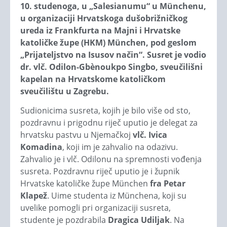
10. studenoga, u „Salesianumu“ u Münchenu,
u organizaciji Hrvatskoga dušobrižničkog
ureda iz Frankfurta na Majni i Hrvatske
katoličke župe (HKM) München, pod geslom
„Prijateljstvo na Isusov način“. Susret je vodio
dr. vlč. Odilon-Gbènoukpo Singbo, sveučilišni
kapelan na Hrvatskome katoličkom
sveučilištu u Zagrebu.
Sudionicima susreta, kojih je bilo više od sto,
pozdravnu i prigodnu riječ uputio je delegat za
hrvatsku pastvu u Njemačkoj
vlč. Ivica
Komadina
, koji im je zahvalio na odazivu.
Zahvalio je i vlč. Odilonu na spremnosti vođenja
susreta. Pozdravnu riječ uputio je i župnik
Hrvatske katoličke župe München
fra Petar
Klapež
. Uime studenta iz Münchena, koji su
uvelike pomogli pri organizaciji susreta,
studente je pozdrabila
Dragica Udiljak
. Na