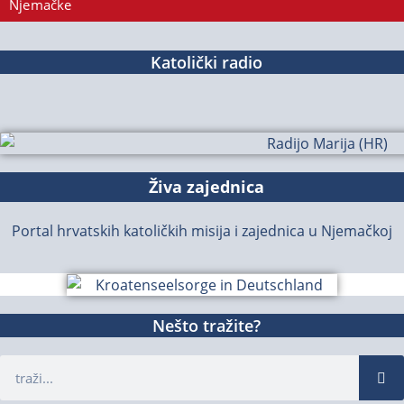
Njemačke
Katolički radio
Živa zajednica
Portal hrvatskih katoličkih misija i zajednica u Njemačkoj
Nešto tražite?