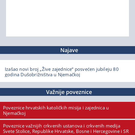
Najave
Izašao novi broj „Žive zajednice“ posvećen jubileju 80
godina Dušobrižništva u Njemačkoj
Važnije poveznice
Poveznice hrvatskih katoličkih misija i zajednica u
Njemačkoj
Poveznice važnijih crkvenih ustanova i crkvenih medija
Svete Stolice, Republike Hrvatske, Bosne i Hercegovine i SR