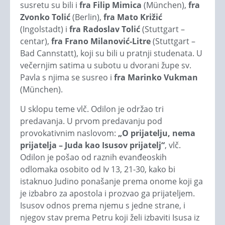
susretu su bili i
fra Filip Mimica
(München),
fra
Zvonko Tolić
(Berlin),
fra Mato Križić
(Ingolstadt) i
fra Radoslav Tolić
(Stuttgart –
centar),
fra Frano Milanović-Litre
(Stuttgart –
Bad Cannstatt), koji su bili u pratnji studenata. U
večernjim satima u subotu u dvorani župe sv.
Pavla s njima se susreo i
fra Marinko Vukman
(München).
U sklopu teme vlč. Odilon je održao tri
predavanja. U prvom predavanju pod
provokativnim naslovom:
„O prijatelju, nema
prijatelja – Juda kao Isusov prijatelj“
, vlč.
Odilon je pošao od raznih evanđeoskih
odlomaka osobito od Iv 13, 21-30, kako bi
istaknuo Judino ponašanje prema onome koji ga
je izbabro za apostola i prozvao ga prijateljem.
Isusov odnos prema njemu s jedne strane, i
njegov stav prema Petru koji želi izbaviti Isusa iz