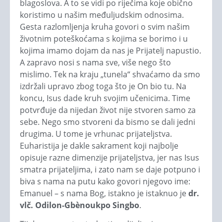
blagoslova. A to se vidi po riječima koje obično
koristimo u našim međuljudskim odnosima.
Gesta razlomljenja kruha govori o svim našim
životnim poteškoćama s kojima se borimo i u
kojima imamo dojam da nas je Prijatelj napustio.
A zapravo nosi s nama sve, više nego što
mislimo. Tek na kraju „tunela“ shvaćamo da smo
izdržali upravo zbog toga što je On bio tu. Na
koncu, Isus dade kruh svojim učenicima. Time
potvrđuje da nijedan život nije stvoren samo za
sebe. Nego smo stvoreni da bismo se dali jedni
drugima. U tome je vrhunac prijateljstva.
Euharistija je dakle sakrament koji najbolje
opisuje razne dimenzije prijateljstva, jer nas Isus
smatra prijateljima, i zato nam se daje potpuno i
biva s nama na putu kako govori njegovo ime:
Emanuel – s nama Bog, istakno je istaknuo je
dr.
vlč. Odilon-Gbènoukpo Singbo
.