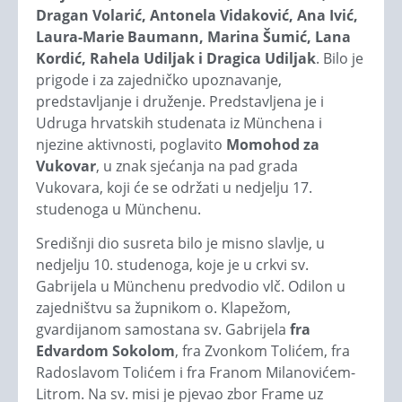
Dragan Volarić, Antonela Vidaković, Ana Ivić,
Laura-Marie Baumann, Marina Šumić, Lana
Kordić, Rahela Udiljak i Dragica Udiljak
. Bilo je
prigode i za zajedničko upoznavanje,
predstavljanje i druženje. Predstavljena je i
Udruga hrvatskih studenata iz Münchena i
njezine aktivnosti, poglavito
Momohod za
Vukovar
, u znak sjećanja na pad grada
Vukovara, koji će se održati u nedjelju 17.
studenoga u Münchenu.
Središnji dio susreta bilo je misno slavlje, u
nedjelju 10. studenoga, koje je u crkvi sv.
Gabrijela u Münchenu predvodio vlč. Odilon u
zajedništvu sa župnikom o. Klapežom,
gvardijanom samostana sv. Gabrijela
fra
Edvardom Sokolom
, fra Zvonkom Tolićem, fra
Radoslavom Tolićem i fra Franom Milanovićem-
Litrom. Na sv. misi je pjevao zbor Frame uz