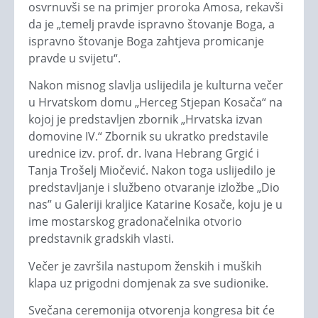
osvrnuvši se na primjer proroka Amosa, rekavši
da je „temelj pravde ispravno štovanje Boga, a
ispravno štovanje Boga zahtjeva promicanje
pravde u svijetu“.
Nakon misnog slavlja uslijedila je kulturna večer
u Hrvatskom domu „Herceg Stjepan Kosača“ na
kojoj je predstavljen zbornik „Hrvatska izvan
domovine IV.“ Zbornik su ukratko predstavile
urednice izv. prof. dr. Ivana Hebrang Grgić i
Tanja Trošelj Miočević. Nakon toga uslijedilo je
predstavljanje i službeno otvaranje izložbe „Dio
nas” u Galeriji kraljice Katarine Kosače, koju je u
ime mostarskog gradonačelnika otvorio
predstavnik gradskih vlasti.
Večer je završila nastupom ženskih i muških
klapa uz prigodni domjenak za sve sudionike.
Svečana ceremonija otvorenja kongresa bit će