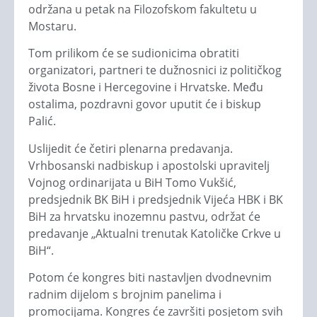
održana u petak na Filozofskom fakultetu u
Mostaru.
Tom prilikom će se sudionicima obratiti
organizatori, partneri te dužnosnici iz političkog
života Bosne i Hercegovine i Hrvatske. Među
ostalima, pozdravni govor uputit će i biskup
Palić.
Uslijedit će četiri plenarna predavanja.
Vrhbosanski nadbiskup i apostolski upravitelj
Vojnog ordinarijata u BiH Tomo Vukšić,
predsjednik BK BiH i predsjednik Vijeća HBK i BK
BiH za hrvatsku inozemnu pastvu, održat će
predavanje „Aktualni trenutak Katoličke Crkve u
BiH“.
Potom će kongres biti nastavljen dvodnevnim
radnim dijelom s brojnim panelima i
promocijama. Kongres će završiti posjetom svih