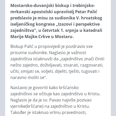
Mostarsko-duvanjski biskup i trebinjsko-
mrkanski apostolski upravitelj Petar Palić
predslavio je misu za sudionike V. hrvatskog
iseljeničkog kongresa „Izazovi i perspektive
zajedništva“, u četvrtak 1. srpnja u katedrali
Marije Majke Crkve u Mostaru.
Biskup Palić u propovijedi je pozdravio sve
prisutne sudionike. Naglasio je važnost
zajedništva istaknuvši da „zajedništvo znači činiti
nešto zajedno, doživljavati, stvarati, razgovarati,
učiti, smijati se, voljeti, dijeliti, tješiti, tugovati i
naravno moliti se“.
Nastavio je govoriti kako kršćansko
zajedništvo se očituje kao zajedništvo u Kristu.
Naglasio je da je sv. Pavao najviše pozivao
vjernike(kršćane) na zajedništvo u Kristu.
Također je istaknuo vrlinu pravednosti,