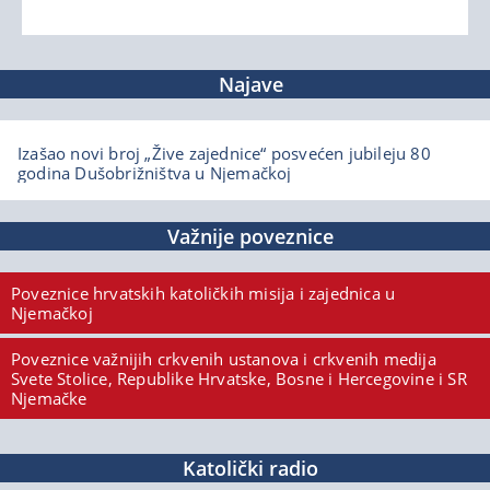
Najave
Izašao novi broj „Žive zajednice“ posvećen jubileju 80
godina Dušobrižništva u Njemačkoj
Važnije poveznice
Poveznice hrvatskih katoličkih misija i zajednica u
Njemačkoj
Poveznice važnijih crkvenih ustanova i crkvenih medija
Svete Stolice, Republike Hrvatske, Bosne i Hercegovine i SR
Njemačke
Katolički radio