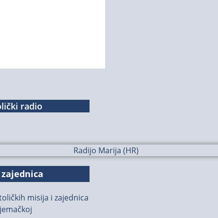
lički radio
 zajednica
oličkih misija i zajednica
jemačkoj