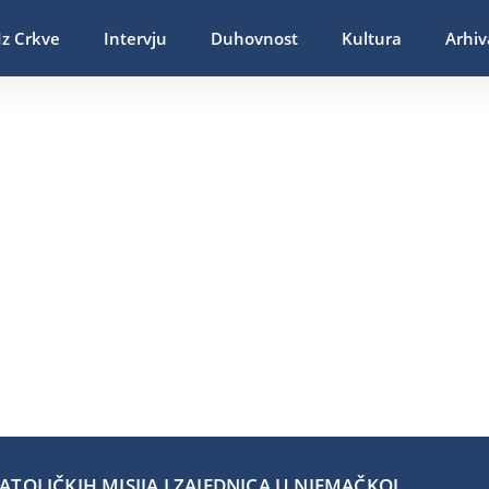
Iz Crkve
Intervju
Duhovnost
Kultura
Arhiv
TOLIČKIH MISIJA I ZAJEDNICA U NJEMAČKOJ