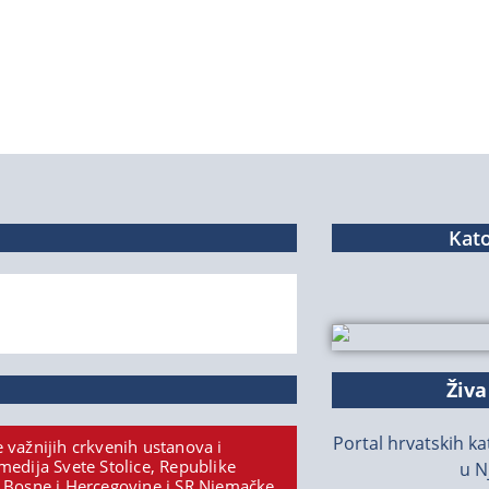
Kato
Živa
Portal hrvatskih kat
 važnijih crkvenih ustanova i
medija Svete Stolice, Republike
u N
 Bosne i Hercegovine i SR Njemačke