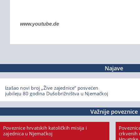
www.youtube.de
Najave
Izašao novi broj „Žive zajednice“ posvećen
jubileju 80 godina Dušobrižništva u Njemačkoj
Važnije poveznice
Poveznice hrvatskih katoličkih misija i
Poveznice
zajednica u Njemačkoj
crkvenih 
Hrvatske,