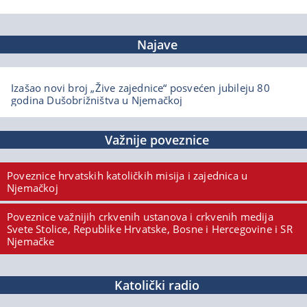
Najave
Izašao novi broj „Žive zajednice“ posvećen jubileju 80
godina Dušobrižništva u Njemačkoj
Važnije poveznice
Poveznice hrvatskih katoličkih misija i zajednica u
Njemačkoj
Poveznice važnijih crkvenih ustanova i crkvenih medija
Svete Stolice, Republike Hrvatske, Bosne i Hercegovine i SR
Njemačke
Katolički radio