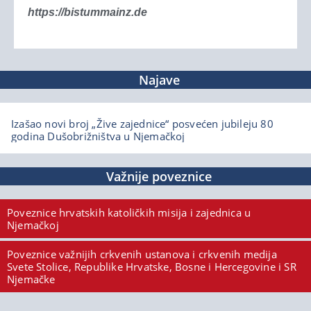
https://bistummainz.de
Najave
Izašao novi broj „Žive zajednice“ posvećen jubileju 80
godina Dušobrižništva u Njemačkoj
Važnije poveznice
Poveznice hrvatskih katoličkih misija i zajednica u
Njemačkoj
Poveznice važnijih crkvenih ustanova i crkvenih medija
Svete Stolice, Republike Hrvatske, Bosne i Hercegovine i SR
Njemačke