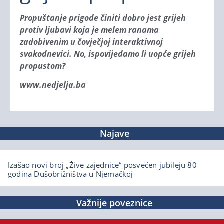
Propuštanje prigode činiti dobro jest grijeh
protiv ljubavi koja je melem ranama
zadobivenim u čovječjoj interaktivnoj
svakodnevici. No, ispovijedamo li uopće grijeh
propustom?
www.nedjelja.ba
Najave
Izašao novi broj „Žive zajednice“ posvećen jubileju 80
godina Dušobrižništva u Njemačkoj
Važnije poveznice