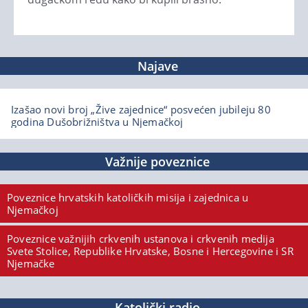
Najave
Izašao novi broj „Žive zajednice“ posvećen jubileju 80
godina Dušobrižništva u Njemačkoj
Važnije poveznice
Poveznice hrvatskih katoličkih misija i zajednica u
Njemačkoj
Poveznice važnijih crkvenih ustanova i crkvenih medija
Svete Stolice, Republike Hrvatske, Bosne i Hercegovine i SR
Njemačke
Katolički radio