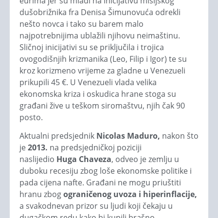
eurima jer su mladi na inicijativu misijskog
dušobrižnika fra Denisa Šimunovuća odrekli
nešto novca i tako su barem malo
najpotrebnijima ublažili njihovu neimaštinu.
Sličnoj inicijativi su se priključila i trojica
ovogodišnjih krizmanika (Leo, Filip i Igor) te su
kroz korizmeno vrijeme za gladne u Venezueli
prikupili 45 €. U Venezueli vlada velika
ekonomska kriza i oskudica hrane stoga su
građani žive u teškom siromaštvu, njih čak 90
posto.
Aktualni predsjednik
Nicolas Maduro
,
nakon što
je
2013.
na predsjedničkoj poziciji
naslijedio
Huga Chaveza
, odveo je zemlju u
duboku recesiju zbog loše ekonomske politike i
pada cijena nafte. Građani ne mogu priuštiti
hranu zbog
ograničenog uvoza i hiperinflacije
,
a svakodnevan prizor su ljudi koji čekaju u
dugačkom redu kako bi kupili brašno.