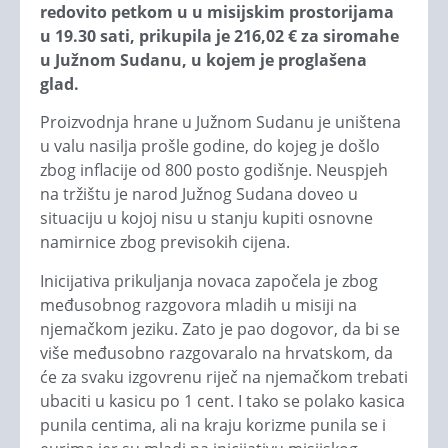
redovito petkom u u misijskim prostorijama
u 19.30 sati, prikupila je 216,02 € za siromahe
u Južnom Sudanu, u kojem je proglašena
glad.
Proizvodnja hrane u Južnom Sudanu je uništena
u valu nasilja prošle godine, do kojeg je došlo
zbog inflacije od 800 posto godišnje. Neuspjeh
na tržištu je narod Južnog Sudana doveo u
situaciju u kojoj nisu u stanju kupiti osnovne
namirnice zbog previsokih cijena.
Inicijativa prikuljanja novaca započela je zbog
međusobnog razgovora mladih u misiji na
njemačkom jeziku. Zato je pao dogovor, da bi se
više međusobno razgovaralo na hrvatskom, da
će za svaku izgovrenu riječ na njemačkom trebati
ubaciti u kasicu po 1 cent. I tako se polako kasica
punila centima, ali na kraju korizme punila se i