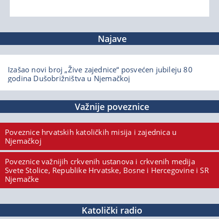
Najave
Izašao novi broj „Žive zajednice“ posvećen jubileju 80
godina Dušobrižništva u Njemačkoj
Važnije poveznice
Poveznice hrvatskih katoličkih misija i zajednica u
Njemačkoj
Poveznice važnijih crkvenih ustanova i crkvenih medija
Svete Stolice, Republike Hrvatske, Bosne i Hercegovine i SR
Njemačke
Katolički radio