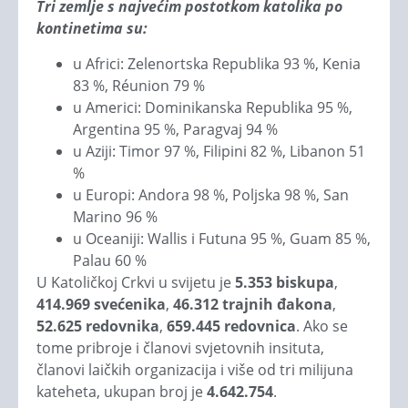
Tri zemlje s najvećim postotkom katolika po
kontinetima su:
u Africi: Zelenortska Republika 93 %, Kenia
83 %, Réunion 79 %
u Americi: Dominikanska Republika 95 %,
Argentina 95 %, Paragvaj 94 %
u Aziji: Timor 97 %, Filipini 82 %, Libanon 51
%
u Europi: Andora 98 %, Poljska 98 %, San
Marino 96 %
u Oceaniji: Wallis i Futuna 95 %, Guam 85 %,
Palau 60 %
U Katoličkoj Crkvi u svijetu je
5.353 biskupa
,
414.969 svećenika
,
46.312 trajnih đakona
,
52.625 redovnika
,
659.445 redovnica
. Ako se
tome pribroje i članovi svjetovnih insituta,
članovi laičkih organizacija i više od tri milijuna
kateheta, ukupan broj je
4.642.754
.