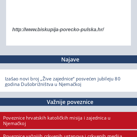
http://www.biskupija-porecko-pulska.hr/
Najave
Izašao novi broj „Žive zajednice“ posvećen jubileju 80
godina Dušobrižništva u Njemačkoj
Važnije poveznice
Poveznice hrvatskih katoličkih misija i zajednica u
Njemačkoj
Poveznice važnijih crkvenih ustanova i crkvenih medija