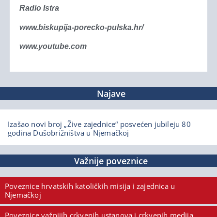
Radio Istra
www.biskupija-porecko-pulska.hr/
www.youtube.com
Najave
Izašao novi broj „Žive zajednice“ posvećen jubileju 80
godina Dušobrižništva u Njemačkoj
Važnije poveznice
Poveznice hrvatskih katoličkih misija i zajednica u
Njemačkoj
Poveznice važnijih crkvenih ustanova i crkvenih medija