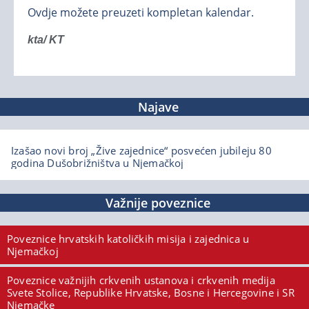
Ovdje možete preuzeti kompletan kalendar.
kta/ KT
Najave
Izašao novi broj „Žive zajednice“ posvećen jubileju 80
godina Dušobrižništva u Njemačkoj
Važnije poveznice
Poveznice hrvatskih katoličkih misija i zajednica u
Njemačkoj
Poveznice važnijih crkvenih ustanova i crkvenih medija
Svete Stolice, Republike Hrvatske, Bosne i Hercegovine i SR
Njemačke