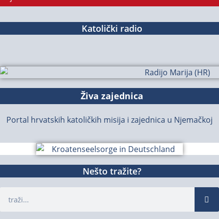
Katolički radio
Živa zajednica
Portal hrvatskih katoličkih misija i zajednica u Njemačkoj
Nešto tražite?