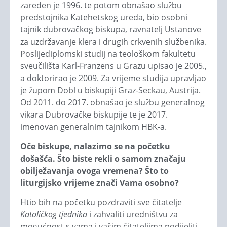
zaređen je 1996. te potom obnašao službu
predstojnika Katehetskog ureda, bio osobni
tajnik dubrovačkog biskupa, ravnatelj Ustanove
za uzdržavanje klera i drugih crkvenih službenika.
Poslijediplomski studij na teološkom fakultetu
sveučilišta Karl-Franzens u Grazu upisao je 2005.,
a doktorirao je 2009. Za vrijeme studija upravljao
je župom Dobl u biskupiji Graz-Seckau, Austrija.
Od 2011. do 2017. obnašao je službu generalnog
vikara Dubrovačke biskupije te je 2017.
imenovan generalnim tajnikom HBK-a.
Oče biskupe, nalazimo se na početku
došašća. Što biste rekli o samom značaju
obilježavanja ovoga vremena? Što to
liturgijsko vrijeme znači Vama osobno?
Htio bih na početku pozdraviti sve čitatelje
Katoličkog tjednika
i zahvaliti uredništvu za
mogućnost s vama i vašim čitateljima podijeliti