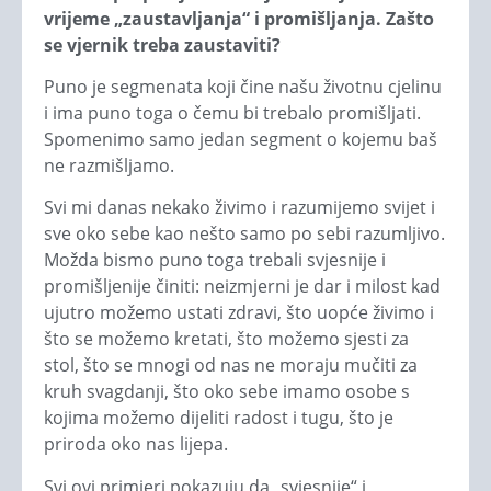
vrijeme „zaustavljanja“ i promišljanja. Zašto
se vjernik treba zaustaviti?
Puno je segmenata koji čine našu životnu cjelinu
i ima puno toga o čemu bi trebalo promišljati.
Spomenimo samo jedan segment o kojemu baš
ne razmišljamo.
Svi mi danas nekako živimo i razumijemo svijet i
sve oko sebe kao nešto samo po sebi razumljivo.
Možda bismo puno toga trebali svjesnije i
promišljenije činiti: neizmjerni je dar i milost kad
ujutro možemo ustati zdravi, što uopće živimo i
što se možemo kretati, što možemo sjesti za
stol, što se mnogi od nas ne moraju mučiti za
kruh svagdanji, što oko sebe imamo osobe s
kojima možemo dijeliti radost i tugu, što je
priroda oko nas lijepa.
Svi ovi primjeri pokazuju da „svjesnije“ i