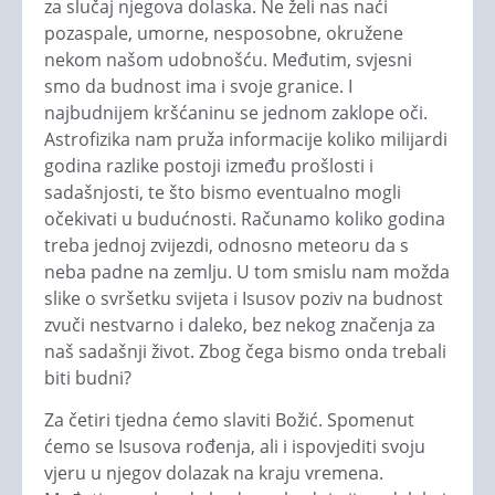
za slučaj njegova dolaska. Ne želi nas naći
pozaspale, umorne, nesposobne, okružene
nekom našom udobnošću. Međutim, svjesni
smo da budnost ima i svoje granice. I
najbudnijem kršćaninu se jednom zaklope oči.
Astrofizika nam pruža informacije koliko milijardi
godina razlike postoji između prošlosti i
sadašnjosti, te što bismo eventualno mogli
očekivati u budućnosti. Računamo koliko godina
treba jednoj zvijezdi, odnosno meteoru da s
neba padne na zemlju. U tom smislu nam možda
slike o svršetku svijeta i Isusov poziv na budnost
zvuči nestvarno i daleko, bez nekog značenja za
naš sadašnji život. Zbog čega bismo onda trebali
biti budni?
Za četiri tjedna ćemo slaviti Božić. Spomenut
ćemo se Isusova rođenja, ali i ispovjediti svoju
vjeru u njegov dolazak na kraju vremena.