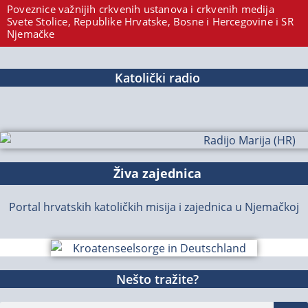
Poveznice važnijih crkvenih ustanova i crkvenih medija
Svete Stolice, Republike Hrvatske, Bosne i Hercegovine i SR
Njemačke
Katolički radio
Živa zajednica
Portal hrvatskih katoličkih misija i zajednica u Njemačkoj
Nešto tražite?