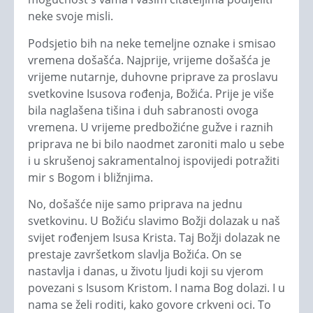
neke svoje misli.
Podsjetio bih na neke temeljne oznake i smisao
vremena došašća. Najprije, vrijeme došašća je
vrijeme nutarnje, duhovne priprave za proslavu
svetkovine Isusova rođenja, Božića. Prije je više
bila naglašena tišina i duh sabranosti ovoga
vremena. U vrijeme predbožićne gužve i raznih
priprava ne bi bilo naodmet zaroniti malo u sebe
i u skrušenoj sakramentalnoj ispovijedi potražiti
mir s Bogom i bližnjima.
No, došašće nije samo priprava na jednu
svetkovinu. U Božiću slavimo Božji dolazak u naš
svijet rođenjem Isusa Krista. Taj Božji dolazak ne
prestaje završetkom slavlja Božića. On se
nastavlja i danas, u životu ljudi koji su vjerom
povezani s Isusom Kristom. I nama Bog dolazi. I u
nama se želi roditi, kako govore crkveni oci. To