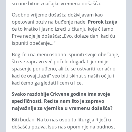
su one bitne značajke vremena došašća.
Osobno vrijeme došašća doživljavam kao
opetovani poziv na buđenje nade.
Prorok Izaija
će to kratko i jasno izreći u čitanju koje čitamo
Prve nedjelje došašća: „Evo, dolaze dani kad ću
ispuniti obećanje…“
Bog će i na meni osobno ispuniti svoje obećanje,
što se zapravo već počelo događati jer mi je
spasenje ponuđeno, ali će se ostvariti konačno
kad će ovaj „lažni“ veo biti skinut s naših očiju i
kad ćemo ga gledati licem u lice.
Svako razdoblje Crkvene godine ima svoje
specifičnosti. Recite nam što je zapravo
najvažnije za vjernika u vremenu došašća?
Biti budan. Na to nas osobito liturgija Riječi u
došašću poziva. Isus nas opominje na budnost