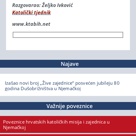
Razgovarao: Željko Ivković
Katolički tjednik
www.ktabih.net
Najave
Izašao novi broj „Žive zajednice“ posvećen jubileju 80
godina Dušobrižništva u Njemačkoj
Važnije poveznice
Poveznice hrvatskih katoličkih misija i zajednica u
Njemačkoj