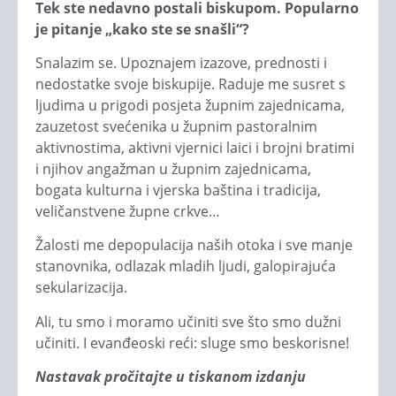
Tek ste nedavno postali biskupom. Popularno
je pitanje „kako ste se snašli“?
Snalazim se. Upoznajem izazove, prednosti i
nedostatke svoje biskupije. Raduje me susret s
ljudima u prigodi posjeta župnim zajednicama,
zauzetost svećenika u župnim pastoralnim
aktivnostima, aktivni vjernici laici i brojni bratimi
i njihov angažman u župnim zajednicama,
bogata kulturna i vjerska baština i tradicija,
veličanstvene župne crkve…
Žalosti me depopulacija naših otoka i sve manje
stanovnika, odlazak mladih ljudi, galopirajuća
sekularizacija.
Ali, tu smo i moramo učiniti sve što smo dužni
učiniti. I evanđeoski reći: sluge smo beskorisne!
Nastavak pročitajte u tiskanom izdanju