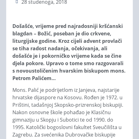
28 studenoga, 2018
Došašće, vrijeme pred najradosniji kršćanski
blagdan – Božić, poseban je dio crkvene,
liturgijske godine. Kroz cijeli advent provlači
se tiha radost nadanja, očekivanja, ali
došašće je i pokorničko vrijeme kada se čine
djela pokore. Upravo o tome smo razgovarali
s novoustoličenim hvarskim biskupom mons.
Petrom Palićem…
Mons. Palić je podrijetlom iz Janjeva, najstarije
hrvatske dijaspore na Kosovu. Rođen je 1972. u
Prištini, tadašnjoj Skopsko-prizrenskoj biskupiji.
Nakon osnovne škole pohađao je Klasičnu
gimnaziju u Skopju i Subotici te od 1990. do
1995. Katolički bogoslovni fakultet Sveučilišta u
Zagrebu. Za svećenika Dubrovačke biskupije