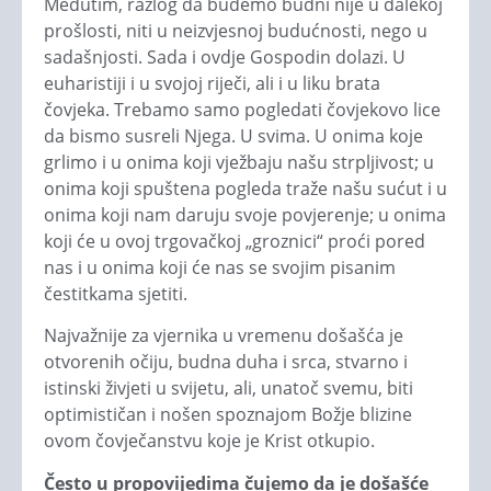
Međutim, razlog da budemo budni nije u dalekoj
prošlosti, niti u neizvjesnoj budućnosti, nego u
sadašnjosti. Sada i ovdje Gospodin dolazi. U
euharistiji i u svojoj riječi, ali i u liku brata
čovjeka. Trebamo samo pogledati čovjekovo lice
da bismo susreli Njega. U svima. U onima koje
grlimo i u onima koji vježbaju našu strpljivost; u
onima koji spuštena pogleda traže našu sućut i u
onima koji nam daruju svoje povjerenje; u onima
koji će u ovoj trgovačkoj „groznici“ proći pored
nas i u onima koji će nas se svojim pisanim
čestitkama sjetiti.
Najvažnije za vjernika u vremenu došašća je
otvorenih očiju, budna duha i srca, stvarno i
istinski živjeti u svijetu, ali, unatoč svemu, biti
optimističan i nošen spoznajom Božje blizine
ovom čovječanstvu koje je Krist otkupio.
Često u propovijedima čujemo da je došašće