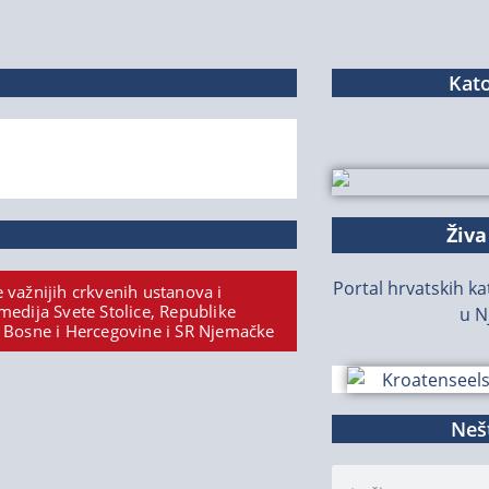
Kato
Živa
Portal hrvatskih kat
 važnijih crkvenih ustanova i
medija Svete Stolice, Republike
u N
 Bosne i Hercegovine i SR Njemačke
Nešt