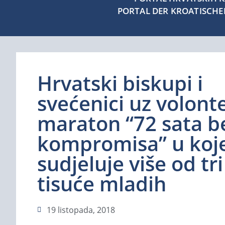
PORTAL DER KROATISCH
Hrvatski biskupi i
svećenici uz volont
maraton “72 sata b
kompromisa” u ko
sudjeluje više od tri
tisuće mladih
19 listopada, 2018