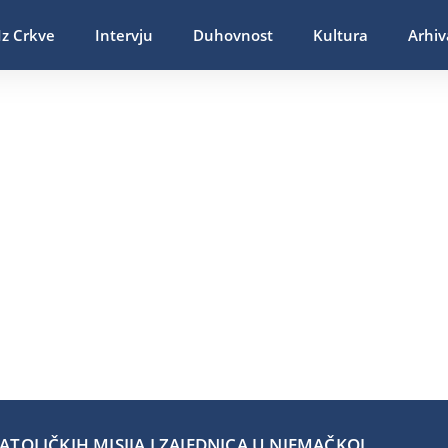
Iz Crkve
Intervju
Duhovnost
Kultura
Arhiv
TOLIČKIH MISIJA I ZAJEDNICA U NJEMAČKOJ