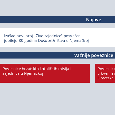
Najave
Izašao novi broj „Žive zajednice“ posvećen
jubileju 80 godina Dušobrižništva u Njemačkoj
Važnije poveznice
Poveznice hrvatskih katoličkih misija i
Poveznice
zajednica u Njemačkoj
crkvenih 
Hrvatske,