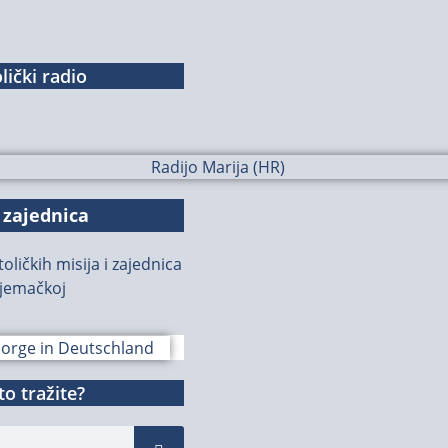
lički radio
 zajednica
oličkih misija i zajednica
jemačkoj
o tražite?