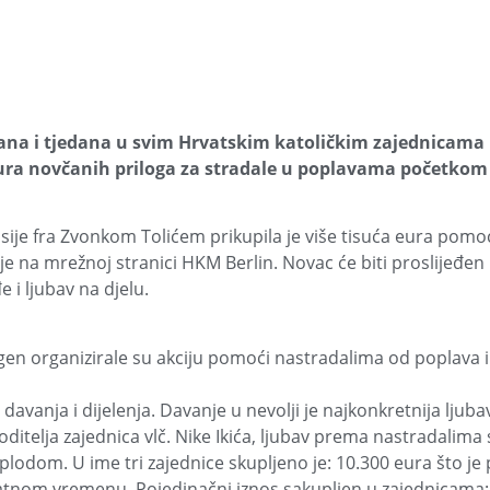
 dana i tjedana u svim Hrvatskim katoličkim zajednicama 
eura novčanih priloga za stradale u poplavama početkom 
sije fra Zvonkom Tolićem prikupila je više tisuća eura pomoć
 je na mrežnoj stranici HKM Berlin. Novac će biti proslijeđen
e i ljubav na djelu.
ngen organizirale su akciju pomoći nastradalima od poplava 
 davanja i dijelenja. Davanje u nevolji je najkonkretnija ljubav
itelja zajednica vlč. Nike Ikića, ljubav prema nastradalima 
 plodom. U ime tri zajednice skupljeno je: 10.300 eura što je
jeratnom vremenu. Pojedinačni iznos sakupljen u zajednicama