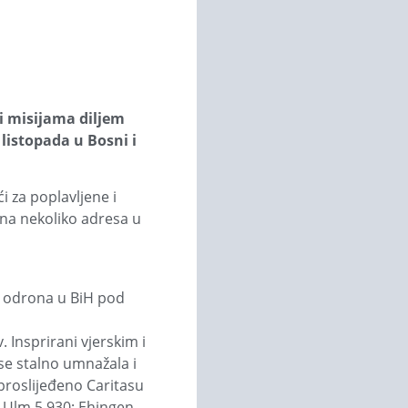
i misijama diljem
listopada u Bosni i
i za poplavljene i
 na nekoliko adresa u
i odrona u BiH pod
. Insprirani vjerskim i
se stalno umnažala i
 proslijeđeno Caritasu
: Ulm 5.930; Ehingen