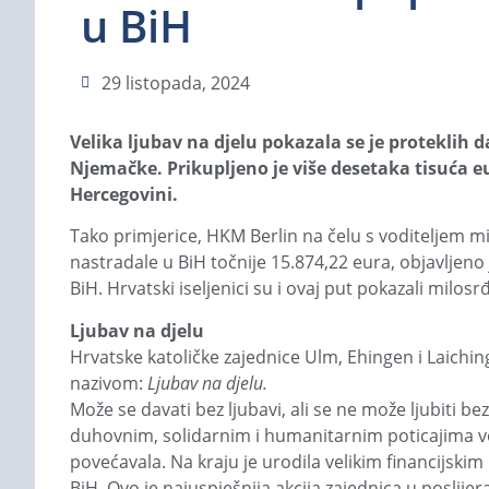
u BiH
29 listopada, 2024
Velika ljubav na djelu pokazala se je proteklih
Njemačke. Prikupljeno je više desetaka tisuća 
Hercegovini.
Tako primjerice, HKM Berlin na čelu s voditeljem mi
nastradale u BiH točnije 15.874,22 eura, objavljeno
BiH. Hrvatski iseljenici su i ovaj put pokazali milosrđ
Ljubav na djelu
Hrvatske katoličke zajednice Ulm, Ehingen i Laichi
nazivom:
Ljubav na djelu.
Može se davati bez ljubavi, ali se ne može ljubiti bez
duhovnim, solidarnim i humanitarnim poticajima vod
povećavala. Na kraju je urodila velikim financijskim
BiH. Ovo je najuspješnija akcija zajednica u posli