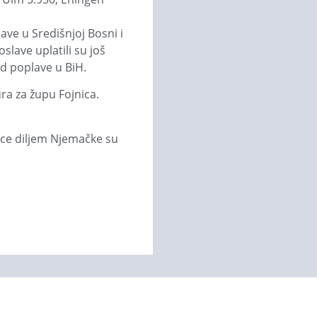
ve u Središnjoj Bosni i
slave uplatili su još
od poplave u BiH.
ra za župu Fojnica.
nice diljem Njemačke su