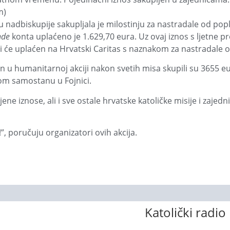
m)
adbiskupije sakupljala je milostinju za nastradale od popla
nde
konta uplaćeno je 1.629,70 eura. Uz ovaj iznos s ljetne pro
ti će uplaćen na Hrvatski Caritas s naznakom za nastradale 
n u humanitarnoj akciji nakon svetih misa skupili su 3655 eu
kom samostanu u Fojnici.
ne iznose, ali i sve ostale hrvatske katoličke misije i zajed
”, poručuju organizatori ovih akcija.
Katolički radio