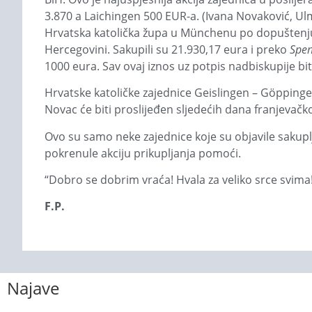
3.870 a Laichingen 500 EUR-a. (Ivana Novaković, Ul
Hrvatska katolička župa u Münchenu po dopuštenju n
Hercegovini. Sakupili su 21.930,17 eura i preko
Spe
1000 eura. Sav ovaj iznos uz potpis nadbiskupije bi
Hrvatske katoličke zajednice Geislingen – Göppinge
Novac će biti proslijeđen sljedećih dana franjevač
Ovo su samo neke zajednice koje su objavile sakuplje
pokrenule akciju prikupljanja pomoći.
“Dobro se dobrim vraća! Hvala za veliko srce svima!
F.P.
Najave