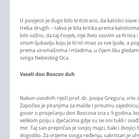
U povijesti je dugo bilo kritizirano, da katolici sl
treba drugih – takva je bila kritika prema katolici
bilo važno, da taj čovjek, nije živio sasvim za Krista
onom ljubavlju koju je Krist imao za sve ljude, a po
prema siromašnima i mladima, u čijem liku gledamo i
svoga Nebeskog Oca.
Veseli don Boscov duh
Nakon uvodnih riječi prof. dr. Josipa Gregura, vrl
Započeo je pitanjima za malde i prisutnu zajednicu; j
govor o prisjećanju don Boscova sna s 9 godina, koj
velikom polju s dječacima gdje su se oni tukli i sv
mir. Taj san prepričao je svojoj majci, baki i dvojic
dogodilo. Za vrijeme svoga ređenja, sakristan je u