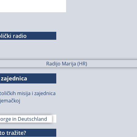
lički radio
 zajednica
oličkih misija i zajednica
jemačkoj
o tražite?