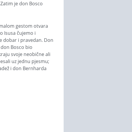
. Zatim je don Bosco
m malom gestom otvara
to Isusa čujemo i
e dobar i pravedan. Don
e don Bosco bio
kraju svoje neobične ali
lesali uz jednu pjesmu;
mladež i don Bernharda