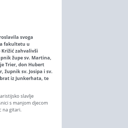
roslavila svoga
na fakultetu u
Križić zahvalivši
upnik župe sv. Martina,
je Trier, don Hubert
, župnik sv. Josipa i sv.
brat iz Junkerhata, te
ristijsko slavlje
česnici s manjom djecom
 na gitari.