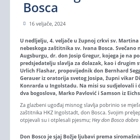
Bosca
16 veljače, 2024
U nedljelju, 4. veljače u župnoj crkvi sv. Martin
nebeskoga zaštitnika sv. Ivana Bosca. Svečano mi
Augsburgu, dr. don Josip Gregur, kojega je na po
predsjedatelju slavlja za dolazak, kao i drugim 
Urlich Flashar, propovijednik don Bernhard Segg
Gerauer iz oratorija svetog Josipa, župni vikar Di
Konrarda u Ingolstadu. Na misi su sudjelovali i 
dva bogoslova, Marko Pavlović i Samson iz Eichs
Za glazbeni ugođaj misnog slavlja pobrinio se mješov
zaštitnika HKZ Ingolstadt, don Bosca. Svojim prelj
otpjevali su i otplesali pjesmu;
Hey don Bosco dobro
Don Bosco je sjaj Božje ljubavi prema siromašn