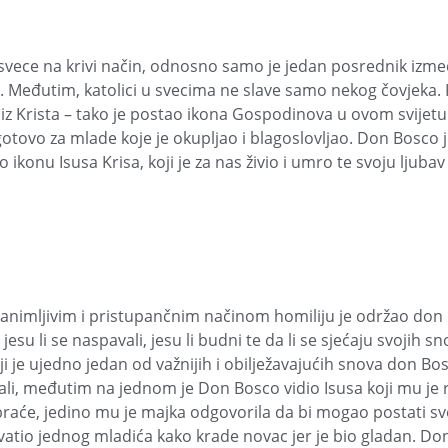
ave svece na krivi način, odnosno samo je jedan posrednik izme
ma. Međutim, katolici u svecima ne slave samo nekog čovjeka.
 i iz Krista – tako je postao ikona Gospodinova u ovom svijetu.
gotovo za mlade koje je okupljao i blagoslovljao. Don Bosco je
konu Isusa Krisa, koji je za nas živio i umro te svoju ljubav
o zanimljivim i pristupančnim načinom homiliju je održao do
esu li se naspavali, jesu li budni te da li se sjećaju svojih s
i je ujedno jedan od važnijih i obilježavajućih snova don Bos
ađali, međutim na jednom je Don Bosco vidio Isusa koji mu je
i braće, jedino mu je majka odgovorila da bi mogao postati sve
hvatio jednog mladića kako krade novac jer je bio gladan. Do