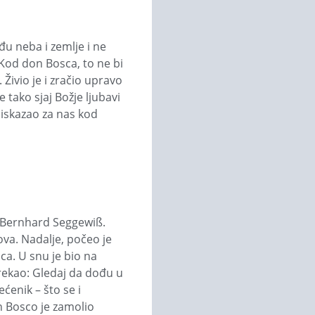
đu neba i zemlje i ne
 Kod don Bosca, to ne bi
 Živio je i zračio upravo
 tako sjaj Božje ljubavi
 iskazao za nas kod
n Bernhard Seggewiß.
nova. Nadalje, počeo je
ca. U snu je bio na
 rekao: Gledaj da dođu u
ćenik – što se i
n Bosco je zamolio