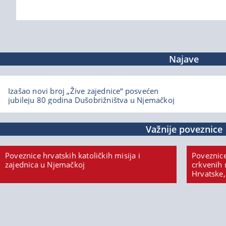
Najave
Izašao novi broj „Žive zajednice“ posvećen
jubileju 80 godina Dušobrižništva u Njemačkoj
Važnije poveznice
Poveznice hrvatskih katoličkih misija i
Poveznice
zajednica u Njemačkoj
crkvenih 
Hrvatske,