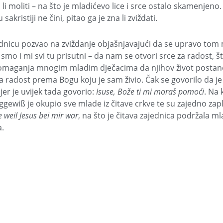
li moliti – na što je mladićevo lice i srce ostalo skamenjeno
akristiji ne čini, pitao ga je zna li zviždati.
ednicu pozvao na zviždanje objašnjavajući da se upravo to
smo i mi svi tu prisutni – da nam se otvori srce za radost, š
pomaganja mnogim mladim dječacima da njihov život postan
 radost prema Bogu koju je sam živio. Čak se govorilo da j
 jer je uvijek tada govorio:
Isuse, Bože ti mi moraš pomoći
. Na 
gewiß je okupio sve mlade iz čitave crkve te su zajedno zap
e weil Jesus bei mir war
, na što je čitava zajednica podržala 
a.