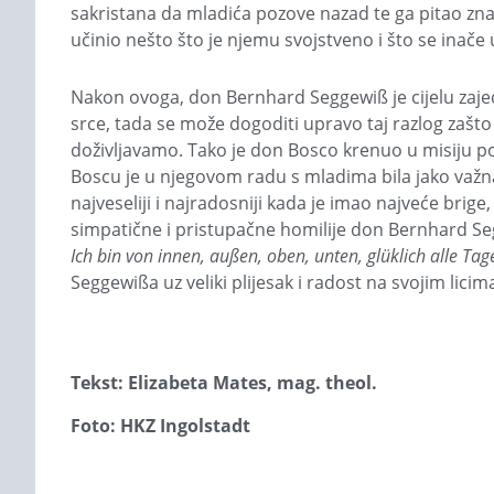
sakristana da mladića pozove nazad te ga pitao zna 
učinio nešto što je njemu svojstveno i što se inače u s
Nakon ovoga, don Bernhard Seggewiß je cijelu zaj
srce, tada se može dogoditi upravo taj razlog zašto 
doživljavamo. Tako je don Bosco krenuo u misiju 
Boscu je u njegovom radu s mladima bila jako važna
najveseliji i najradosniji kada je imao najveće brige,
simpatične i pristupačne homilije don Bernhard Seg
Ich bin von innen, außen, oben, unten, glüklich alle Tag
Seggewißa uz veliki plijesak i radost na svojim licim
Tekst: Elizabeta Mates, mag. theol.
Foto: HKZ Ingolstadt