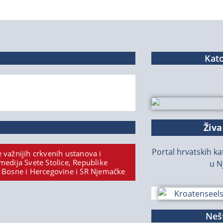
Kato
Živa
Portal hrvatskih kat
 važnijih crkvenih ustanova i
medija Svete Stolice, Republike
u N
 Bosne i Hercegovine i SR Njemačke
Nešt