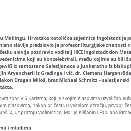
a u Mailingu, Hrvatska katolička zajednica Ingolstadt je p
sno slavlje predslavio je profesor liturgijske znanosti 
četku slavlja pozdravio voditelj HKZ Ingolstadt don Mate 
svećenicima koji su koncelebrirali, među kojima su bili ž
ewiß iz samostana Salezijanaca u Junkerathu iz biskupi
jin Aryancheril iz Gredinga i vlč. dr. Clemens Hergenröder
đakon Dragan Miloš, brat Michael Schmitz – salezijanski 
tätta.
iti zbor VIS Karizma, koji je svojim glasovima uzveličao euha
epim glasovima, nakon pričesti, u veselom ozračju, prvopri
 doš´o
, uz pratnju violinistice; Marije Klišanin i Fabijana Rimac
ima i mladima