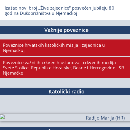
Izašao novi broj „Žive zajednice“ posvećen jubileju 80
godina Dušobrižništva u Njemačkoj
Važnije poveznice
Poveznice hrvatskih katoličkih misija i zajednica u
Njemačkoj
Poveznice važnijih crkvenih ustanova i crkvenih medija
Svete Stolice, Republike Hrvatske, Bosne i Hercegovine i SR
Njemačke
Katolički radio