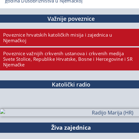
godina Dušobrižništva u Njemačkoj
Važnije poveznice
Poveznice hrvatskih katoličkih misija i zajednica u
Njemačkoj
Poveznice važnijih crkvenih ustanova i crkvenih medija
Svete Stolice, Republike Hrvatske, Bosne i Hercegovine i SR
Njemačke
Katolički radio
Živa zajednica