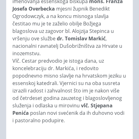
imenovanja essenskoga biskupa
mons. Franza
Josefa Overbecka
mjesni župnik Benedikt
Ogrodowczyk, a na koncu misnoga slavlja
čestitao mu je te zaželio obilje Božjega
blagoslova uz zagovor bl. Alojzija Stepinca u
vršenju ove službe
dr. Tomislav Markić
,
nacionalni ravnatelj Dušobrižništva za Hrvate u
inozemstvu.
Vlč. Cestar predvodio je istoga dana, uz
koncelebraciju dr. Markića, i redovito
popodnevno misno slavlje na hrvatskom jeziku u
essenskoj katedrali. Vjernici su na oba susreta
izrazili radost i zahvalnost što im je nakon više
od četrdeset godina zauzetog i blagoslovljenog
služenja i odlaska u mirovinu
vlč. Stjepana
Penića
poslan novi svećenik da ih duhovno vodi
i pastoralno podupire.