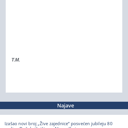
T.M.
Najave
Izašao novi broj „Žive zajednice“ posvećen jubileju 80