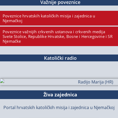
Važnije poveznice
Poveznice hrvatskih katoličkih misija i zajednica u
Njemačkoj
Poveznice važnijih crkvenih ustanova i crkvenih medija
Svete Stolice, Republike Hrvatske, Bosne i Hercegovine i SR
Njemačke
Katolički radio
Živa zajednica
Portal hrvatskih katoličkih misija i zajednica u Njemačkoj