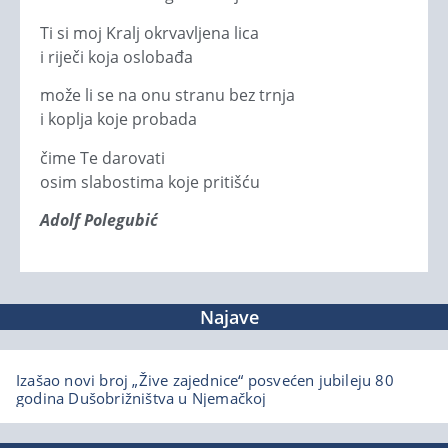
Ti si moj Kralj okrvavljena lica
i riječi koja oslobađa
može li se na onu stranu bez trnja
i koplja koje probada
čime Te darovati
osim slabostima koje pritišću
Adolf Polegubić
Najave
Izašao novi broj „Žive zajednice“ posvećen jubileju 80
godina Dušobrižništva u Njemačkoj