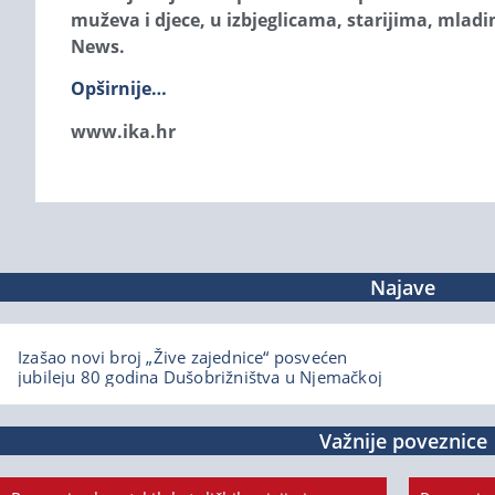
muževa i djece, u izbjeglicama, starijima, mladim
News.
Opširnije…
www.ika.hr
Najave
Izašao novi broj „Žive zajednice“ posvećen
jubileju 80 godina Dušobrižništva u Njemačkoj
Važnije poveznice