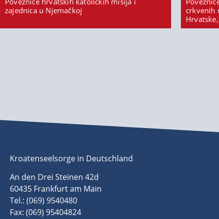
Poveznice hrvatskih katoličkih misija i
Poveznice
zajednica u Njemačkoj
crkvenih 
Hrvatske,
Kroatenseelsorge in Deutschland
An den Drei Steinen 42d
60435 Frankfurt am Main
Tel.: (069) 9540480
Fax: (069) 95404824