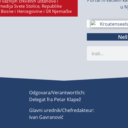
 važnijih crkvenih ustanova i
medija Svete Stolice, Republike
u N
 Bosne i Hercegovine i SR Njemačke
Nešt
Odgovara/Verantwortlich:
Delegat fra Petar Klapež
Glavni urednik/Chefredakteur:
Ivan Gavranović