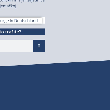
jemačkoj
o tražite?