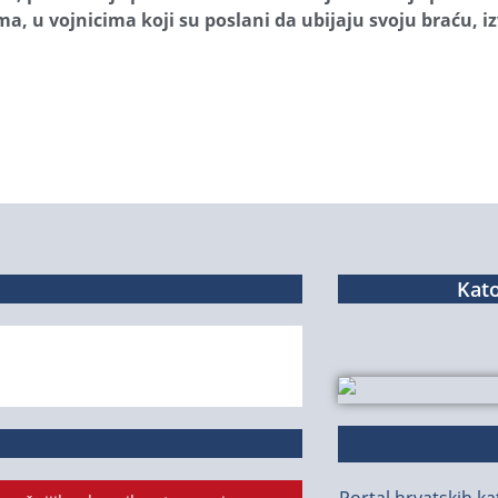
a, u vojnicima koji su poslani da ubijaju svoju braću, iz
Kato
Živa
Portal hrvatskih kat