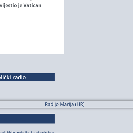
vijestio je Vatican
lički radio
 zajednica
oličkih misija i zajednica