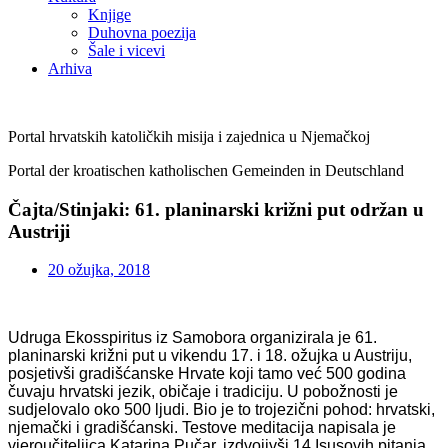
Knjige
Duhovna poezija
Šale i vicevi
Arhiva
Portal hrvatskih katoličkih misija i zajednica u Njemačkoj
Portal der kroatischen katholischen Gemeinden in Deutschland
Čajta/Stinjaki: 61. planinarski križni put održan u
Austriji
20 ožujka, 2018
Udruga Ekosspiritus iz Samobora organizirala je 61.
planinarski križni put u vikendu 17. i 18. ožujka u Austriju,
posjetivši gradišćanske Hrvate koji tamo već 500 godina
čuvaju hrvatski jezik, običaje i tradiciju. U pobožnosti je
sudjelovalo oko 500 ljudi. Bio je to trojezični pohod: hrvatski,
njemački i gradišćanski. Testove meditacija napisala je
vjeroučiteljica Katarina Pučar, izdvojivši 14 Isusovih pitanja