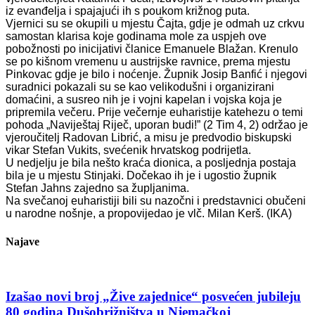
iz evanđelja i spajajući ih s poukom križnog puta.
Vjernici su se okupili u mjestu Čajta, gdje je odmah uz crkvu
samostan klarisa koje godinama mole za uspjeh ove
pobožnosti po inicijativi članice Emanuele Blažan. Krenulo
se po kišnom vremenu u austrijske ravnice, prema mjestu
Pinkovac gdje je bilo i noćenje. Župnik Josip Banfić i njegovi
suradnici pokazali su se kao velikodušni i organizirani
domaćini, a susreo nih je i vojni kapelan i vojska koja je
pripremila večeru. Prije večernje euharistije katehezu o temi
pohoda „Naviještaj Riječ, uporan budi!” (2 Tim 4, 2) održao je
vjeroučitelj Radovan Librić, a misu je predvodio biskupski
vikar Stefan Vukits, svećenik hrvatskog podrijetla.
U nedjelju je bila nešto kraća dionica, a posljednja postaja
bila je u mjestu Stinjaki. Dočekao ih je i ugostio župnik
Stefan Jahns zajedno sa župljanima.
Na svečanoj euharistiji bili su nazočni i predstavnici obučeni
u narodne nošnje, a propovijedao je vlč. Milan Kerš. (IKA)
Najave
Izašao novi broj „Žive zajednice“ posvećen jubileju
80 godina Dušobrižništva u Njemačkoj