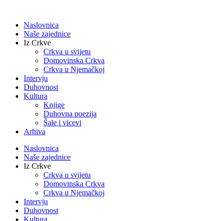
Idi
na
Naslovnica
sadržaj
Naše zajednice
Iz Crkve
Crkva u svijetu
Domovinska Crkva
Crkva u Njemačkoj
Intervju
Duhovnost
Kultura
Knjige
Duhovna poezija
Šale i vicevi
Arhiva
Naslovnica
Naše zajednice
Iz Crkve
Crkva u svijetu
Domovinska Crkva
Crkva u Njemačkoj
Intervju
Duhovnost
Kultura