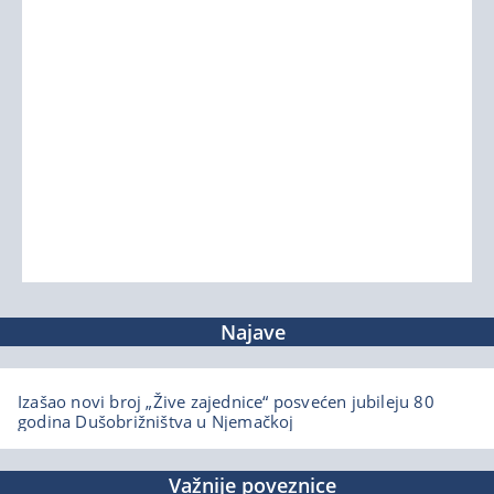
Najave
Izašao novi broj „Žive zajednice“ posvećen jubileju 80
godina Dušobrižništva u Njemačkoj
Važnije poveznice