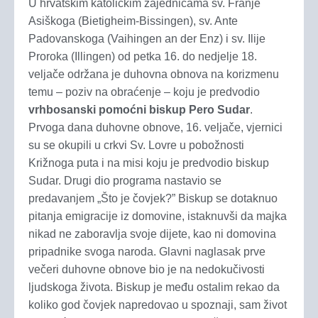
U hrvatskim katoličkim zajednicama sv. Franje
Asiškoga (Bietigheim-Bissingen), sv. Ante
Padovanskoga (Vaihingen an der Enz) i sv. Ilije
Proroka (Illingen) od petka 16. do nedjelje 18.
veljače održana je duhovna obnova na korizmenu
temu – poziv na obraćenje – koju je predvodio
vrhbosanski pomoćni biskup Pero Sudar
.
Prvoga dana duhovne obnove, 16. veljače, vjernici
su se okupili u crkvi Sv. Lovre u pobožnosti
Križnoga puta i na misi koju je predvodio biskup
Sudar. Drugi dio programa nastavio se
predavanjem „Što je čovjek?” Biskup se dotaknuo
pitanja emigracije iz domovine, istaknuvši da majka
nikad ne zaboravlja svoje dijete, kao ni domovina
pripadnike svoga naroda. Glavni naglasak prve
večeri duhovne obnove bio je na nedokučivosti
ljudskoga života. Biskup je među ostalim rekao da
koliko god čovjek napredovao u spoznaji, sam život