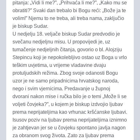
pitanja: „Vidi li me?”, „Prihvaća li me?”, „Kako mu se
obratiti?” Svaki dan trebalo bi Bogu reći: „Bože ja te
volim!” Njemu to ne treba, ali treba nama, zaključio
je biskup Sudar.
U nedjelju 18. veljače biskup Sudar predvodio je
svečanu nedjeljnu misu. U propovijedi je, uz
tumačenje nedjeljnih čitanja, govorio o bl. Alojziju
Stepincu koji je nepokolebljivo ostao uz Boga u vrlo
teškim uvjetima, u vrijeme vladavine dvaju
protuljudskih režima. Zbog svoje odanosti Bogu
uzor je ne samo pripadnicima hrvatskog naroda,
nego i svim vjernicima. Predavanje u župnoj
dvorani nakon mise i ručka bilo je o temi „Može li se
voljeti čovjeka?”, u kojem je biskup izdvojio ljubav
prema neprijateljima kao vrhunac kršćanske ljubavi.
Isusov poziv na ljubav prema neprijateljima iznimno
je zahtjevan jer se u čovjeku spontano javlja nagon
za obranom svog života. Zato za ljubav prema