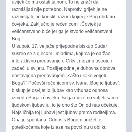
uvijek će mu ostati tajnom. To ne znači da
razmišljati nije potrebno. Naprotiv, grijeh je ne
razmišljati, ne koristiti razum kojim je Bog obdario
čovjeka. Zaključio je rečenicom: „Čovjek je
veličanstveno biće jer ga je stvorio veličanstveni
Bog.”
U subotu 17. veljače prijepodne biskup Sudar
susreo se s djecom i mladima, kojima je održao
interaktivno predavanje o Crkvi, njezinu ustroju i
zadaći u svijetu. Poslijepodne je duhovna obnova
nastavljena predavanjem „Zašto i kako voljeti
Boga?” Počevši rečenicom sv. Ivana „Bog je ljubav”,
biskup je osvijetlio ljubav kao vrhunac odnosa
između Boga i čovjeka. Boga možemo voljeti samo
ljudskom ljubavlju, to je ono što On od nas očekuje.
Najsličnija toj ljubavi jest ljubav prema roditeljima.
Ona je spontana. Odnos s Bogom prožet je
poteškoćama koje izlaze na površinu u obliku