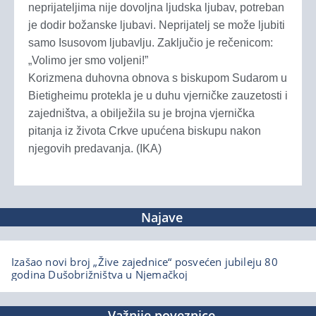
neprijateljima nije dovoljna ljudska ljubav, potreban
je dodir božanske ljubavi. Neprijatelj se može ljubiti
samo Isusovom ljubavlju. Zaključio je rečenicom:
„Volimo jer smo voljeni!”
Korizmena duhovna obnova s biskupom Sudarom u
Bietigheimu protekla je u duhu vjerničke zauzetosti i
zajedništva, a obilježila su je brojna vjernička
pitanja iz života Crkve upućena biskupu nakon
njegovih predavanja. (IKA)
Najave
Izašao novi broj „Žive zajednice“ posvećen jubileju 80
godina Dušobrižništva u Njemačkoj
Važnije poveznice