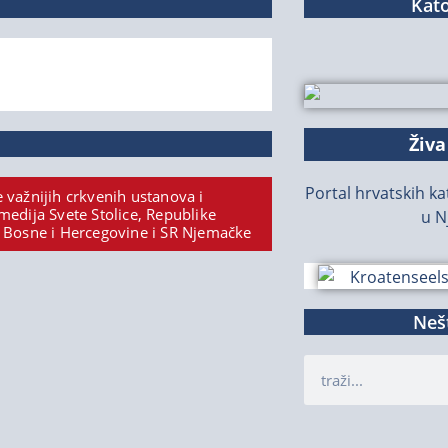
Kato
Živa
Portal hrvatskih kat
 važnijih crkvenih ustanova i
medija Svete Stolice, Republike
u N
 Bosne i Hercegovine i SR Njemačke
Nešt