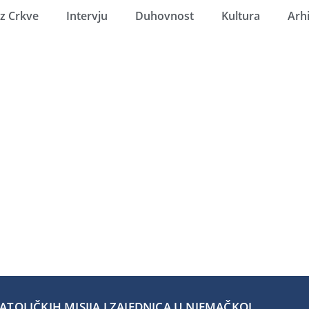
Iz Crkve
Intervju
Duhovnost
Kultura
Arh
TOLIČKIH MISIJA I ZAJEDNICA U NJEMAČKOJ