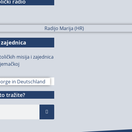
lički radio
 zajednica
oličkih misija i zajednica
jemačkoj
o tražite?