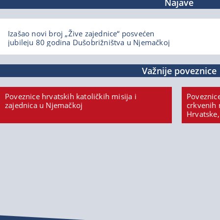
Najave
Izašao novi broj „Žive zajednice“ posvećen
jubileju 80 godina Dušobrižništva u Njemačkoj
Važnije poveznice
Poveznice hrvatskih katoličkih misija i
Poveznice
zajednica u Njemačkoj
crkvenih 
Hrvatske,