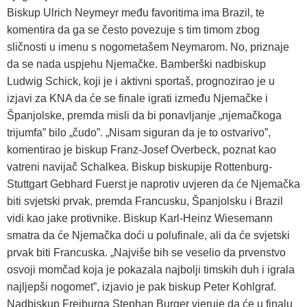
Biskup Ulrich Neymeyr među favoritima ima Brazil, te
komentira da ga se često povezuje s tim timom zbog
sličnosti u imenu s nogometašem Neymarom. No, priznaje
da se nada uspjehu Njemačke. Bamberški nadbiskup
Ludwig Schick, koji je i aktivni sportaš, prognozirao je u
izjavi za KNA da će se finale igrati između Njemačke i
Španjolske, premda misli da bi ponavljanje „njemačkoga
trijumfa” bilo „čudo”. „Nisam siguran da je to ostvarivo”,
komentirao je biskup Franz-Josef Overbeck, poznat kao
vatreni navijač Schalkea. Biskup biskupije Rottenburg-
Stuttgart Gebhard Fuerst je naprotiv uvjeren da će Njemačka
biti svjetski prvak, premda Francusku, Španjolsku i Brazil
vidi kao jake protivnike. Biskup Karl-Heinz Wiesemann
smatra da će Njemačka doći u polufinale, ali da će svjetski
prvak biti Francuska. „Najviše bih se veselio da prvenstvo
osvoji momčad koja je pokazala najbolji timskih duh i igrala
najljepši nogomet”, izjavio je pak biskup Peter Kohlgraf.
Nadbiskup Freiburga Stephan Burger vjeruje da će u finalu