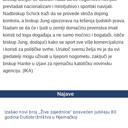
prevladati nacionalizam i miroljubivo i sportski navijati.
Nadbiskup Schick traži da se provede stroža doping
kontrola, a biskup Jung upozorava na kršenja ljudskih prava.
Nadam se da će i ljudi u zemlji domaćinu prvenstva imati
koristi od toga događaja a ne samo moćnici i bogataši, ističe
biskup Jung, dodajući kako se sport sve više komercijalizira
i koristi za političke svrhe. Unatoč svemu želja mi je da svi
gledatelji mogu uživati u lijepom nogometu, zaključi je
biskup Hanke u izjavi za njemačku katoličku novinsku
agenciju. (IKA)
Najave
Izašao novi broj „Žive zajednice“ posvećen jubileju 80
godina Dušobrižništva u Njemačkoj