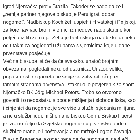
igrati Njemačka protiv Brazila. Također se nada da će i
„zemlja partner njegove biskupije Peru igrati dobar
nogomet”. Nadbiskup Koch želi uspjeh i Hrvatskoj i Poljskoj,
za koje navijaju brojni vjernici iz njegove nadbiskupije koji
potječu iz tih zemalja. Želja je berlinskoga nadbiskupa neku
od utakmica pogledati u župama s vjernicima koje u dane
prvenstava posjećuje.
Većina biskupa ističe da će svakako, unatoč brojnim
obvezama, pogledati neku od utakmica. Unatoč velikoj
popularnosti nogometa ne smije se zatvarati oči pred
tamnim stranama prvenstva, istaknuo je povjerenik za sport
Njemačke BK Jörg Michael Peters. Treba se otvoreno
govoriti i o nedostatku slobode mišljenja i slobode tiska, kao
i činjenici da nogomet je sve više u službi stjecanja milijuna
a ne u službi ljudi, mišljenja je biskup Genn. Biskup Fuerst
je izrazio želju da Svjetsko nogometno prvenstvo bude u
službi tolerancije i poštovanja a ne mržnje i ograničavanja.
Biskup Burger se također nada da će nogometni navijači