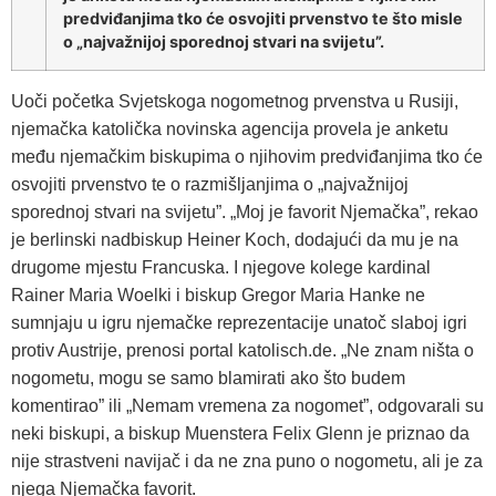
predviđanjima tko će osvojiti prvenstvo te što misle
o „najvažnijoj sporednoj stvari na svijetu”.
Uoči početka Svjetskoga nogometnog prvenstva u Rusiji,
njemačka katolička novinska agencija provela je anketu
među njemačkim biskupima o njihovim predviđanjima tko će
osvojiti prvenstvo te o razmišljanjima o „najvažnijoj
sporednoj stvari na svijetu”. „Moj je favorit Njemačka”, rekao
je berlinski nadbiskup Heiner Koch, dodajući da mu je na
drugome mjestu Francuska. I njegove kolege kardinal
Rainer Maria Woelki i biskup Gregor Maria Hanke ne
sumnjaju u igru njemačke reprezentacije unatoč slaboj igri
protiv Austrije, prenosi portal katolisch.de. „Ne znam ništa o
nogometu, mogu se samo blamirati ako što budem
komentirao” ili „Nemam vremena za nogomet”, odgovarali su
neki biskupi, a biskup Muenstera Felix Glenn je priznao da
nije strastveni navijač i da ne zna puno o nogometu, ali je za
njega Njemačka favorit.