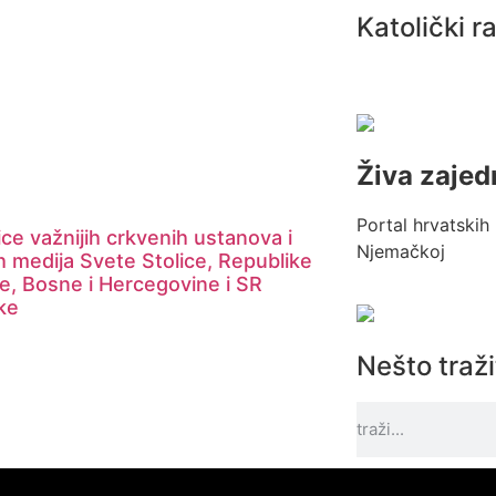
Katolički r
Živa zajed
Portal hrvatskih 
ce važnijih crkvenih ustanova i
Njemačkoj
h medija Svete Stolice, Republike
e, Bosne i Hercegovine i SR
ke
Nešto traž