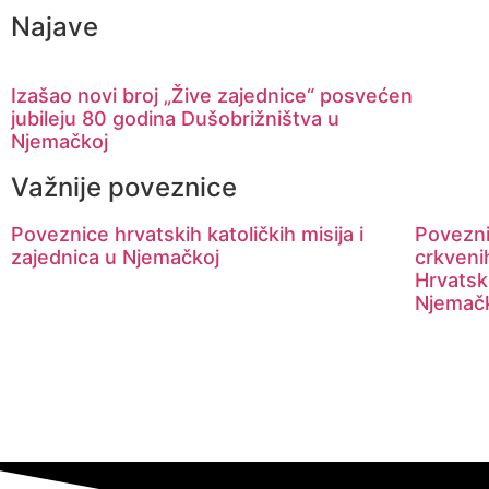
Najave
Izašao novi broj „Žive zajednice“ posvećen
jubileju 80 godina Dušobrižništva u
Njemačkoj
Važnije poveznice
Poveznice hrvatskih katoličkih misija i
Povezni
zajednica u Njemačkoj
crkveni
Hrvatsk
Njemač