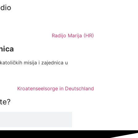
adio
nica
katoličkih misija i zajednica u
ite?