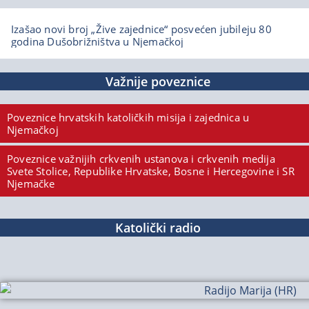
Izašao novi broj „Žive zajednice“ posvećen jubileju 80
godina Dušobrižništva u Njemačkoj
Važnije poveznice
Poveznice hrvatskih katoličkih misija i zajednica u
Njemačkoj
Poveznice važnijih crkvenih ustanova i crkvenih medija
Svete Stolice, Republike Hrvatske, Bosne i Hercegovine i SR
Njemačke
Katolički radio