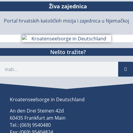
Živa zajednica
Portal hrvatskih katoličkih misija i zajednica u Njemačkoj
Nešto tražite?
Kroatenseelsorge in Deutschland
An den Drei Steinen 42d
60435 Frankfurt am Main
Tel.: (069) 9540480
Fax: (069) 95404824