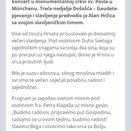
koncert u monumentalnoj crkvi sv. Pavla u
Münchenu. Treće nedjelje Došašća – Gaudete-
pjevanje i slavljenje predvodio je Alan Hržica
sa svojim slavljeničkim timom.
Vise od tisuću Hrvata prisustovalo je dvosatnoj
večeri slavljenja. Pod vodstvom Duha Svetoga
zajedničkim snagama sa svoja dva sina, koja su
po prvi put uz njega nastupili, donio je Krista u
srca prisutnih ljudi.
Bilo je suza radosnica, silnog mnoštva mladih i
svi smo te večeri osjećali posebnu radost i
zajedništvo.
Program je započeo svetom misom pod
vodstvom fra. Petra Klapeža uz misno geslo:
„Budimo radosni, pripravimo put Gospodinu,
radujmo se u ovom tjednu, budimo radost!
Slavimo Boga i otvorimo tako srca za Božju