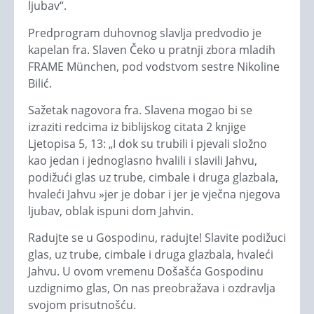
ljubav“.
Predprogram duhovnog slavlja predvodio je
kapelan fra. Slaven Čeko u pratnji zbora mladih
FRAME München, pod vodstvom sestre Nikoline
Bilić.
Sažetak nagovora fra. Slavena mogao bi se
izraziti redcima iz biblijskog citata 2 knjige
Ljetopisa 5, 13: „I dok su trubili i pjevali složno
kao jedan i jednoglasno hvalili i slavili Jahvu,
podižući glas uz trube, cimbale i druga glazbala,
hvaleći Jahvu »jer je dobar i jer je vječna njegova
ljubav, oblak ispuni dom Jahvin.
Radujte se u Gospodinu, radujte! Slavite podižuci
glas, uz trube, cimbale i druga glazbala, hvaleći
Jahvu. U ovom vremenu Došašća Gospodinu
uzdignimo glas, On nas preobražava i ozdravlja
svojom prisutnošću.