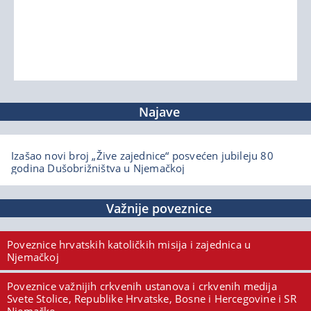
Najave
Izašao novi broj „Žive zajednice“ posvećen jubileju 80
godina Dušobrižništva u Njemačkoj
Važnije poveznice
Poveznice hrvatskih katoličkih misija i zajednica u
Njemačkoj
Poveznice važnijih crkvenih ustanova i crkvenih medija
Svete Stolice, Republike Hrvatske, Bosne i Hercegovine i SR