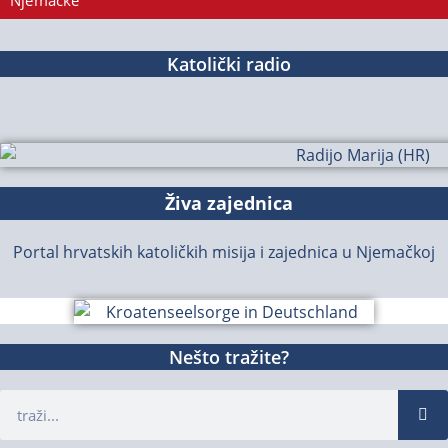
Njemačke
Katolički radio
Živa zajednica
Portal hrvatskih katoličkih misija i zajednica u Njemačkoj
Nešto tražite?