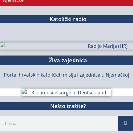
Njemačke
Katolički radio
Živa zajednica
Portal hrvatskih katoličkih misija i zajednica u Njemačkoj
Nešto tražite?