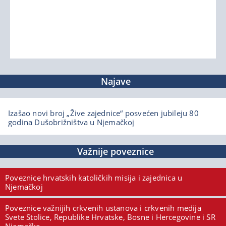
Najave
Izašao novi broj „Žive zajednice“ posvećen jubileju 80
godina Dušobrižništva u Njemačkoj
Važnije poveznice
Poveznice hrvatskih katoličkih misija i zajednica u
Njemačkoj
Poveznice važnijih crkvenih ustanova i crkvenih medija
Svete Stolice, Republike Hrvatske, Bosne i Hercegovine i SR