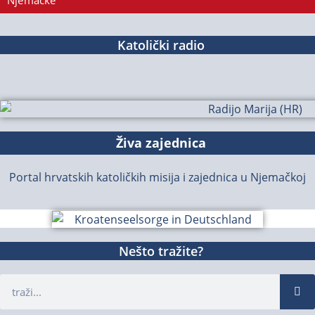
Njemačke
Katolički radio
Živa zajednica
Portal hrvatskih katoličkih misija i zajednica u Njemačkoj
Nešto tražite?