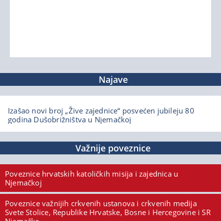
Najave
Izašao novi broj „Žive zajednice“ posvećen jubileju 80
godina Dušobrižništva u Njemačkoj
Važnije poveznice
Poveznice hrvatskih katoličkih misija i zajednica u
Njemačkoj
Poveznice važnijih crkvenih ustanova i crkvenih medija
Svete Stolice, Republike Hrvatske, Bosne i Hercegovine i SR