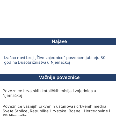
Najave
Izašao novi broj „Žive zajednice“ posvećen jubileju 80
godina Dušobrižništva u Njemačkoj
Važnije poveznice
Poveznice hrvatskih katoličkih misija i zajednica u
Njemačkoj
Poveznice važnijih crkvenih ustanova i crkvenih medija
Svete Stolice, Republike Hrvatske, Bosne i Hercegovine i
SR Njemačke