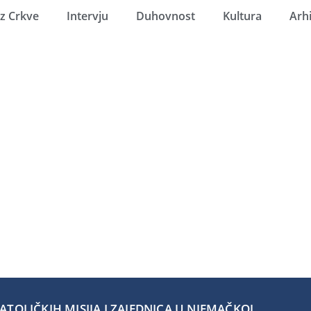
Iz Crkve
Intervju
Duhovnost
Kultura
Arh
TOLIČKIH MISIJA I ZAJEDNICA U NJEMAČKOJ