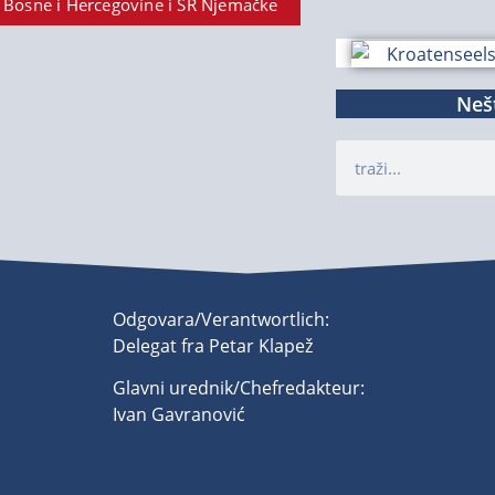
 Bosne i Hercegovine i SR Njemačke
Nešt
Odgovara/Verantwortlich:
Delegat fra Petar Klapež
Glavni urednik/Chefredakteur:
Ivan Gavranović