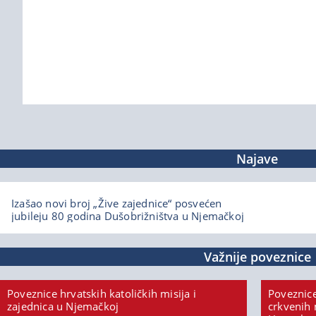
Najave
Izašao novi broj „Žive zajednice“ posvećen
jubileju 80 godina Dušobrižništva u Njemačkoj
Važnije poveznice
Poveznice hrvatskih katoličkih misija i
Poveznice
zajednica u Njemačkoj
crkvenih 