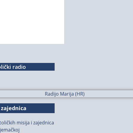
lički radio
 zajednica
oličkih misija i zajednica
jemačkoj