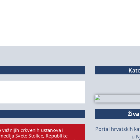
Kato
Živa
Portal hrvatskih kat
 važnijih crkvenih ustanova i
medija Svete Stolice, Republike
u N