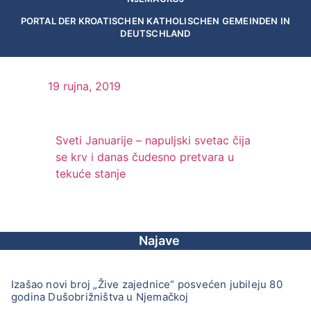
PORTAL DER KROATISCHEN KATHOLISCHEN GEMEINDEN IN
DEUTSCHLAND
19 rujna, 2019
Sveti Januarije – napuljski svetac čija
se krv i danas čudesno pretvara u
tekuće stanje
Najave
Izašao novi broj „Žive zajednice“ posvećen jubileju 80
godina Dušobrižništva u Njemačkoj