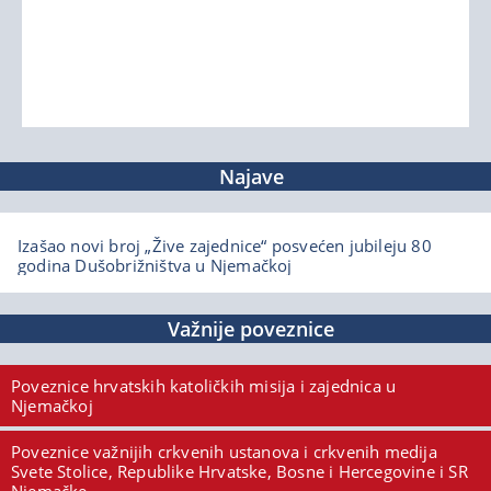
Najave
Izašao novi broj „Žive zajednice“ posvećen jubileju 80
godina Dušobrižništva u Njemačkoj
Važnije poveznice
Poveznice hrvatskih katoličkih misija i zajednica u
Njemačkoj
Poveznice važnijih crkvenih ustanova i crkvenih medija
Svete Stolice, Republike Hrvatske, Bosne i Hercegovine i SR