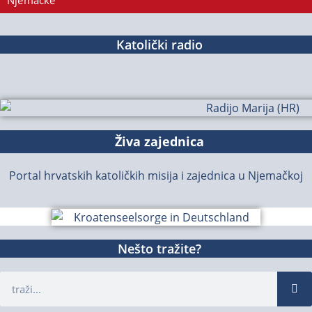
Njemačke
Katolički radio
Živa zajednica
Portal hrvatskih katoličkih misija i zajednica u Njemačkoj
Nešto tražite?