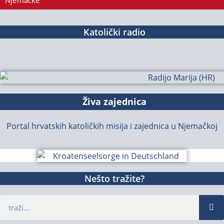
Njemačke
Katolički radio
Živa zajednica
Portal hrvatskih katoličkih misija i zajednica u Njemačkoj
Nešto tražite?