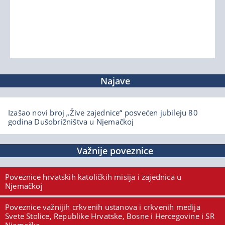
Najave
Izašao novi broj „Žive zajednice“ posvećen jubileju 80
godina Dušobrižništva u Njemačkoj
Važnije poveznice
Poveznice hrvatskih katoličkih misija i zajednica u
Njemačkoj
Poveznice važnijih crkvenih ustanova i crkvenih medija
Svete Stolice, Republike Hrvatske, Bosne i Hercegovine i SR