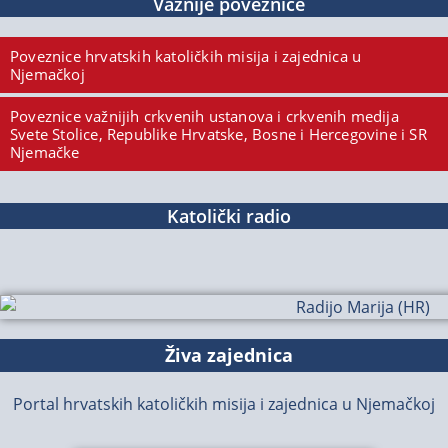
Važnije poveznice
Poveznice hrvatskih katoličkih misija i zajednica u
Njemačkoj
Poveznice važnijih crkvenih ustanova i crkvenih medija
Svete Stolice, Republike Hrvatske, Bosne i Hercegovine i SR
Njemačke
Katolički radio
Živa zajednica
Portal hrvatskih katoličkih misija i zajednica u Njemačkoj