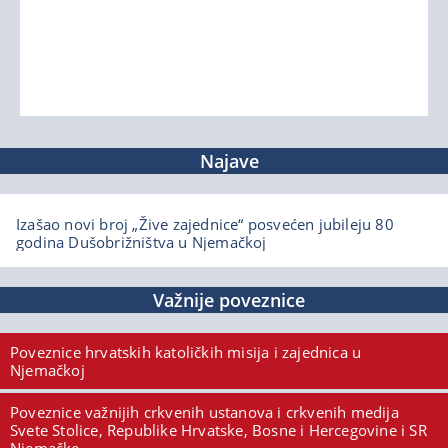
Najave
Izašao novi broj „Žive zajednice“ posvećen jubileju 80
godina Dušobrižništva u Njemačkoj
Važnije poveznice
Poveznice hrvatskih katoličkih misija i zajednica u
Njemačkoj
Poveznice važnijih crkvenih ustanova i crkvenih medija
Svete Stolice, Republike Hrvatske, Bosne i Hercegovine i SR