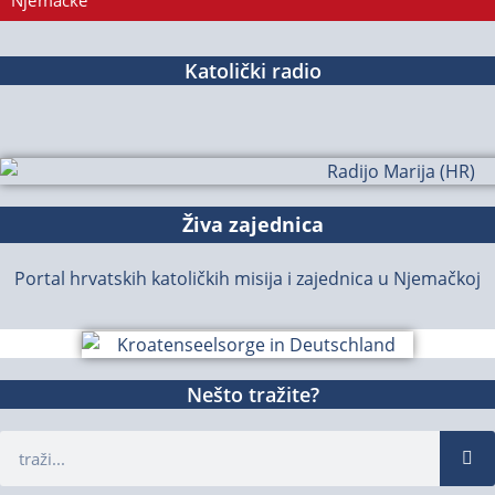
Njemačke
Katolički radio
Živa zajednica
Portal hrvatskih katoličkih misija i zajednica u Njemačkoj
Nešto tražite?