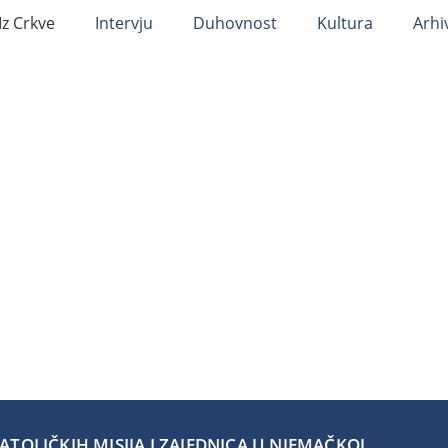
Iz Crkve
Intervju
Duhovnost
Kultura
Arhi
TOLIČKIH MISIJA I ZAJEDNICA U NJEMAČKOJ