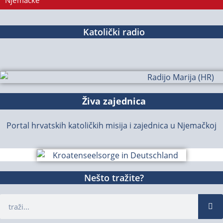
Njemačke
Katolički radio
Živa zajednica
Portal hrvatskih katoličkih misija i zajednica u Njemačkoj
Nešto tražite?