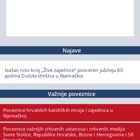
Najave
Izašao novi broj „Žive zajednice“ posvećen jubileju 80
godina Dušobrižništva u Njemačkoj
Važnije poveznice
Poveznice hrvatskih katoličkih misija i zajednica u
Njemačkoj
Poveznice važnijih crkvenih ustanova i crkvenih medija
Svete Stolice, Republike Hrvatske, Bosne i Hercegovine i SR