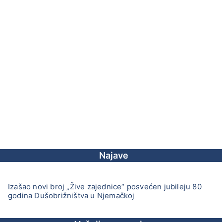
Najave
Izašao novi broj „Žive zajednice“ posvećen jubileju 80
godina Dušobrižništva u Njemačkoj